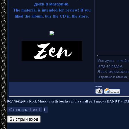
диск в магазине.
The material is intended for review! If you
liked the album, buy the CD in the store.
Моя душа - онлайн.
Я где-то рядом,
Я за стеклом экран
Я далеко и близко, 
===
Коллекция
»
Rock Music (mostly lossless and a small part mp3)
»
BAND P
»
PA
1
Страница
1
из
1