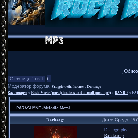
[
Обнов
1
Страница
1
из
1
Модератор форума:
,
,
Snaggletooth
labanov
Darksage
Коллекция
»
Rock Music (mostly lossless and a small part mp3)
»
BAND P
»
PA
PARASHYNE /Melodic Metal
Darksage
Дата: Среда, 18.
Discography
Bandcamp