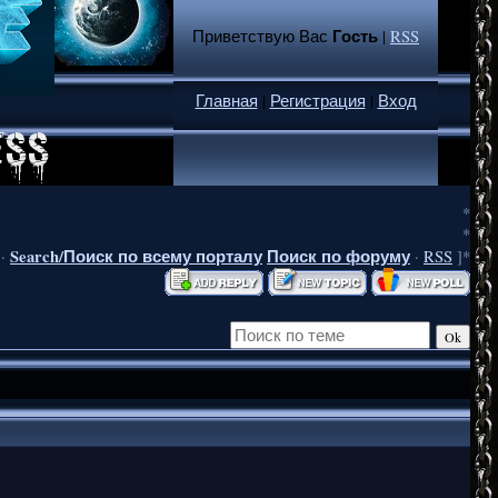
Гость
Приветствую Вас
|
RSS
Главная
|
Регистрация
|
Вход
*
*
Search/Поиск по всему порталу
Поиск по форуму
·
·
RSS
]*