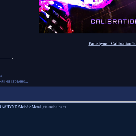
Parashyne - Calibration 2
.
а
как ни странно...
RASHYNE /Melodic Metal
(Finland/2024 /t)