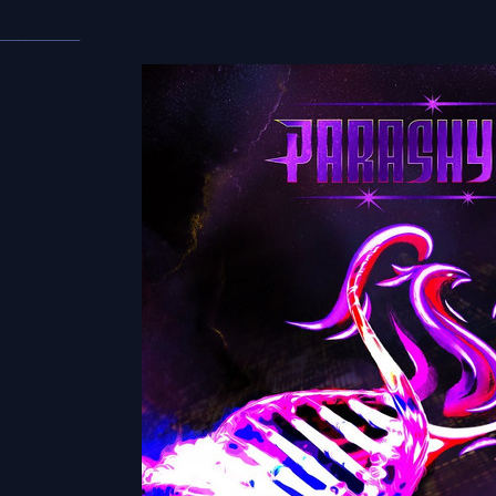
___________