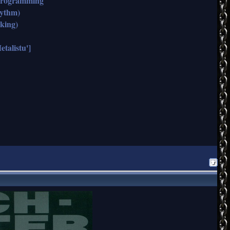
 Programming
hythm)
cking)
alistu']