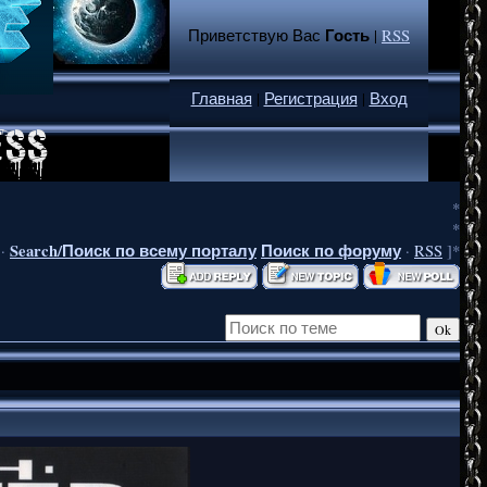
Гость
Приветствую Вас
|
RSS
Главная
|
Регистрация
|
Вход
*
*
Search/Поиск по всему порталу
Поиск по форуму
·
·
RSS
]*