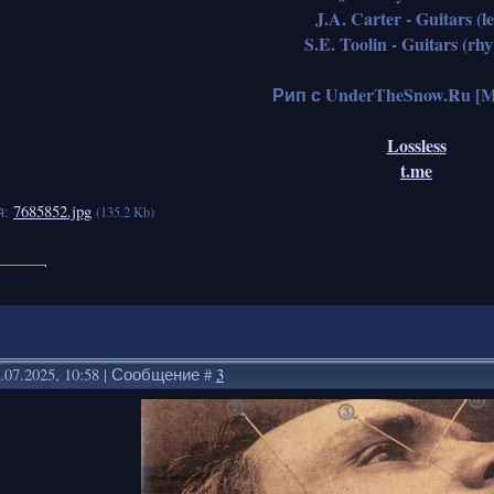
J.A. Carter - Guitars (l
S.E. Toolin - Guitars (rh
Рип с UnderTheSnow.Ru [Met
Lossless
t.me
я:
7685852.jpg
(135.2 Kb)
.07.2025, 10:58 | Сообщение #
3