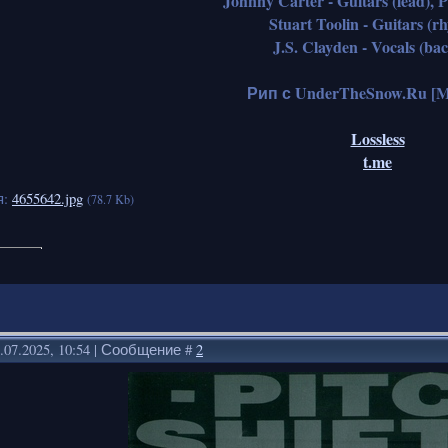
Johnny Carter - Guitars (lead),
Stuart Toolin - Guitars (r
J.S. Clayden - Vocals (ba
Рип с UnderTheSnow.Ru [Met
Lossless
t.me
я:
4655642.jpg
(78.7 Kb)
.07.2025, 10:54 | Сообщение #
2