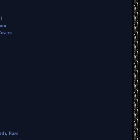
l
dom
overs
ad), Bass