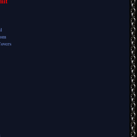
mit
l
dom
overs
s