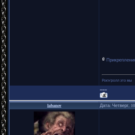
Прикреплени
Рок'н'ролл это мы
===
labanov
Дата: Четверг, 10