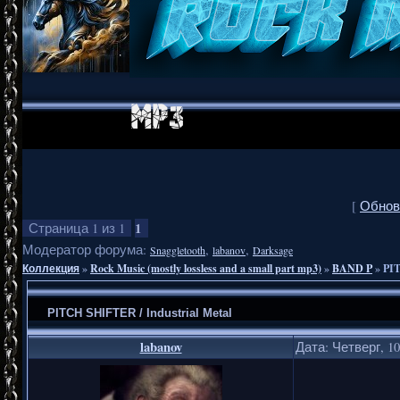
[
Обнов
1
Страница
1
из
1
Модератор форума:
,
,
Snaggletooth
labanov
Darksage
Коллекция
»
Rock Music (mostly lossless and a small part mp3)
»
BAND P
»
PIT
PITCH SHIFTER / Industrial Metal
labanov
Дата: Четверг, 10