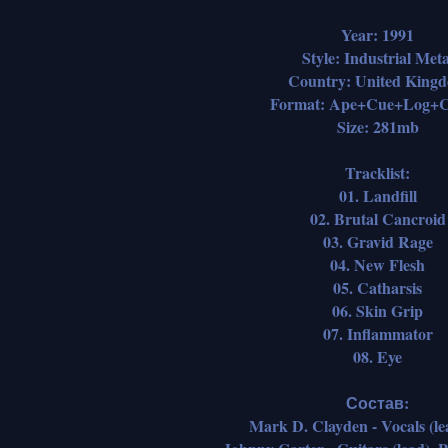
Year: 1991
Style: Industrial Meta
Country: United King
Format: Ape+Cue+Log+C
Size: 281mb
Tracklist:
01. Landfill
02. Brutal Cancroid
03. Gravid Rage
04. New Flesh
05. Catharsis
06. Skin Grip
07. Inflammator
08. Eye
Состав:
Mark D. Clayden - Vocals (le