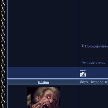
Прикреплени
Рок'н'ролл это мы
===
labanov
Дата: Четверг, 10