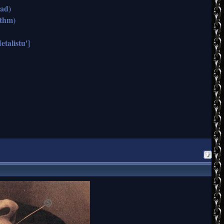
ead)
ythm)
alistu']