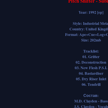
Pitch Shifter - Sub
Year: 1992 [ep]
Style: Industrial Meta
Country: United King
Format: Ape+Cue+Log+C
Size: 202mb
Tracklist:
01. Gritter
02. Deconstruction
03. New Flesh P.S.I.
04. Bastardiser
05. Dry Riser Inlet
06. Tendrill
Состав:
M.D. Clayden - Bass
J.S. Clayden - Vocal