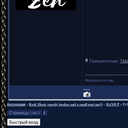
Прикрепления:
7341
Рок'н'ролл это мы
===
Коллекция
»
Rock Music (mostly lossless and a small part mp3)
»
BAND P
»
PAT
1
Страница
1
из
1