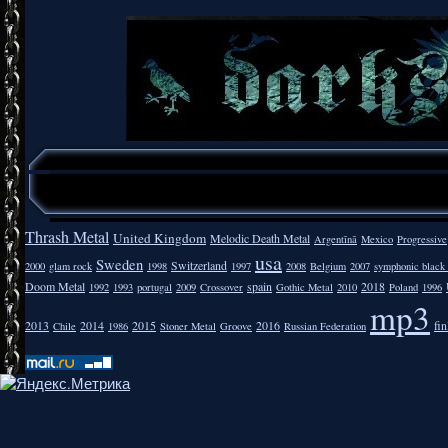
Thrash Metal
United Kingdom
Melodic Death Metal
Argentīnā
Mexico
Progressive
usa
Sweden
Switzerland
2000
glam rock
1998
1997
2008
Belgium
2007
symphonic black
Doom Metal
spain
2018
1992
1993
portugal
2009
Crossover
Gothic Metal
2010
Poland
1996
mp3
2013
2014
2015
2016
fi
Chile
1986
Stoner Metal
Groove
Russian Federation