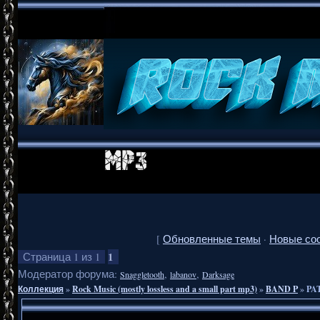
[
Обновленные темы
·
Новые со
1
Страница
1
из
1
Модератор форума:
,
,
Snaggletooth
labanov
Darksage
Коллекция
»
Rock Music (mostly lossless and a small part mp3)
»
BAND P
»
PAT