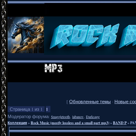
[
Обновленные темы
·
Новые со
1
Страница
1
из
1
Модератор форума:
,
,
Snaggletooth
labanov
Darksage
Коллекция
»
Rock Music (mostly lossless and a small part mp3)
»
BAND P
»
PAN