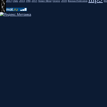
2013
2014
2015
2016
fi
Chile
1986
Stoner Metal
Groove
Russian Federation