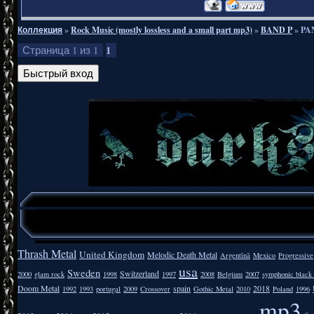
Коллекция
»
Rock Music (mostly lossless and a small part mp3)
»
BAND P
»
PAN
1
Страница
1
из
1
Thrash Metal
United Kingdom
Melodic Death Metal
Argentīnā
Mexico
Progressive
usa
Sweden
Switzerland
2000
glam rock
1998
1997
2008
Belgium
2007
symphonic black
Doom Metal
spain
2018
1992
1993
portugal
2009
Crossover
Gothic Metal
2010
Poland
1996
mp3