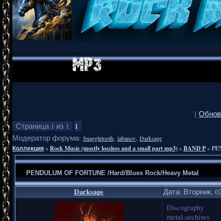
[
Обнов
1
Страница
1
из
1
Модератор форума:
,
,
Snaggletooth
labanov
Darksage
Коллекция
»
Rock Music (mostly lossless and a small part mp3)
»
BAND P
»
PE
PENDULUM OF FORTUNE /Hard/Blues Rock/Heavy Metal
Darksage
Дата: Вторник, 02
Discography
metal-archives