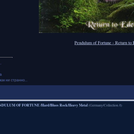
Pendulum of Fortune - Return to
.
а
как ни странно...
NDULUM OF FORTUNE /Hard/Blues Rock/Heavy Metal
(Germany/Collection /t)