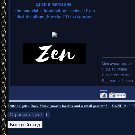
диск в магазине.
The material is intended for review! If you
liked the album, buy the CD in the store.
Моя душа - онлайн.
Я где-то рядом,
Я за стеклом экран
Я далеко и близко, 
===
Коллекция
»
Rock Music (mostly lossless and a small part mp3)
»
BAND P
»
PE
1
Страница
1
из
1