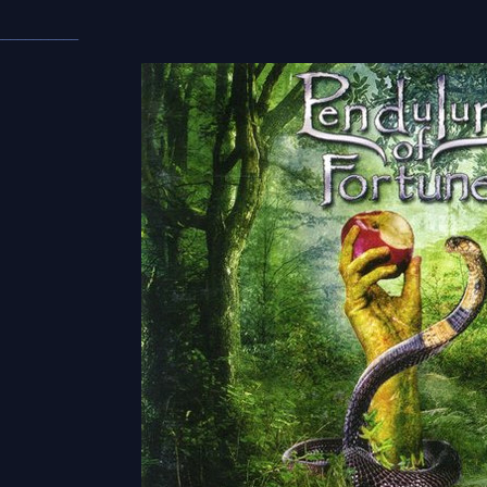
___________