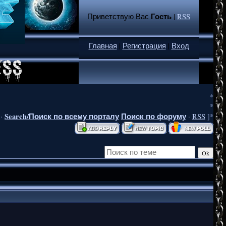
Гость
Приветствую Вас
|
RSS
Главная
|
Регистрация
|
Вход
*
*
Search/Поиск по всему порталу
Поиск по форуму
·
·
RSS
]*