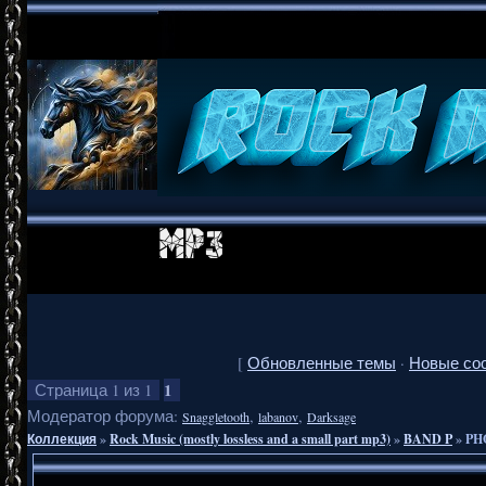
[
Обновленные темы
·
Новые со
1
Страница
1
из
1
Модератор форума:
,
,
Snaggletooth
labanov
Darksage
Коллекция
»
Rock Music (mostly lossless and a small part mp3)
»
BAND P
»
PHO