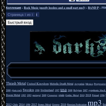
Коллекция
»
Rock Music (mostly lossless and a small part mp3)
»
BAND P
»
PHO
1
Страница
1
из
1
Thrash Metal
United Kingdom
Melodic Death Metal
Argentīnā
Mexico
Progressive
usa
Sweden
Switzerland
2000
glam rock
1998
1997
2008
Belgium
2007
symphonic black
Doom Metal
spain
2018
1992
1993
portugal
2009
Crossover
Gothic Metal
2010
Poland
1996
mp3
2013
2014
2015
2016
fi
Chile
1986
Stoner Metal
Groove
Russian Federation