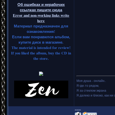
Об ошибках и нерабочих
ссылках пишите сюда
Error and non-working links write
here
Материал предназначен для
ознакомления!
Если вам понравился альбом,
купите диск в магазине.
The material is intended for review!
If you liked the album, buy the CD in
the store.
Моя душа - онлайн..
Я где-то рядом,
Я за стеклом экрана
Я далеко и близко, как ни 
===