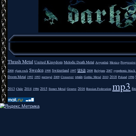
Thrash Metal
United Kingdom
Melodic Death Metal
Argentīnā
Mexico
Progressive
usa
Sweden
Switzerland
2000
glam rock
1998
1997
2008
Belgium
2007
symphonic black
Doom Metal
spain
2018
1992
1993
portugal
2009
Crossover
Gothic Metal
2010
Poland
1996
mp3
2013
2014
2015
2016
fi
Chile
1986
Stoner Metal
Groove
Russian Federation