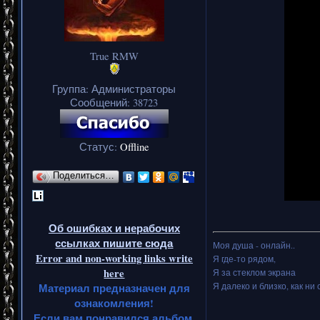
True RMW
Группа: Администраторы
Сообщений:
38723
Статус:
Offline
Поделиться…
Об ошибках и нерабочих
ссылках пишите сюда
Моя душа - онлайн..
Error and non-working links write
Я где-то рядом,
here
Я за стеклом экрана
Я далеко и близко, как ни 
Материал предназначен для
ознакомления!
Если вам понравился альбом,