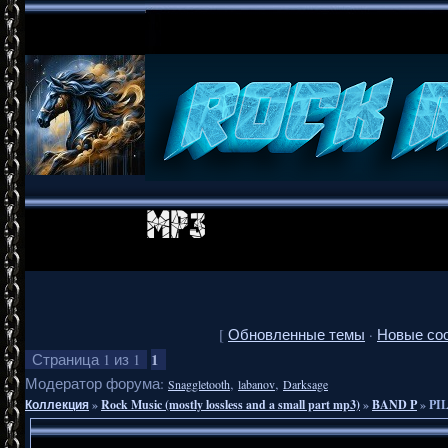
[
Обновленные темы
·
Новые со
1
Страница
1
из
1
Модератор форума:
,
,
Snaggletooth
labanov
Darksage
Коллекция
»
Rock Music (mostly lossless and a small part mp3)
»
BAND P
»
PIL