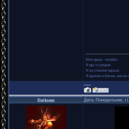
Моя душа - онлайн..
Я где-то рядом,
Я за стеклом экрана
Я далеко и близко, как ни 
===
Darksage
Дата: Понедельник, 11.