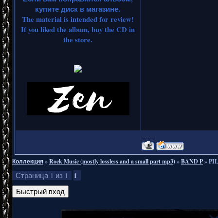
купите диск в магазине.
The material is intended for review!
If you liked the album, buy the CD in
the store.
===
Коллекция
»
Rock Music (mostly lossless and a small part mp3)
»
BAND P
»
PIL
1
Страница
1
из
1