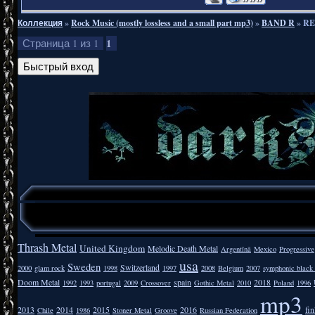
Коллекция
»
Rock Music (mostly lossless and a small part mp3)
»
BAND R
»
RE
1
Страница
1
из
1
Thrash Metal
United Kingdom
Melodic Death Metal
Argentīnā
Mexico
Progressive
usa
Sweden
Switzerland
2000
glam rock
1998
1997
2008
Belgium
2007
symphonic black
Doom Metal
spain
2018
1992
1993
portugal
2009
Crossover
Gothic Metal
2010
Poland
1996
mp3
2013
2014
2015
2016
fi
Chile
1986
Stoner Metal
Groove
Russian Federation