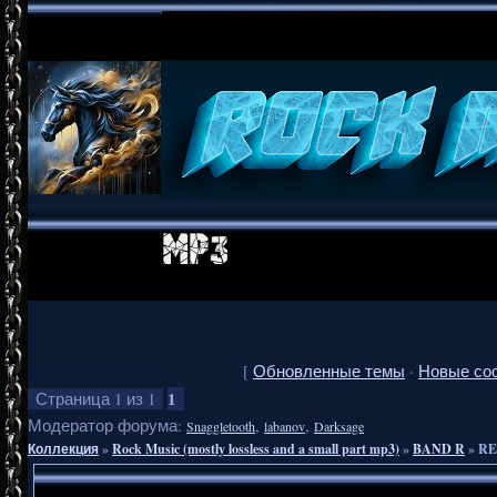
[
Обновленные темы
·
Новые со
1
Страница
1
из
1
Модератор форума:
,
,
Snaggletooth
labanov
Darksage
Коллекция
»
Rock Music (mostly lossless and a small part mp3)
»
BAND R
»
RE