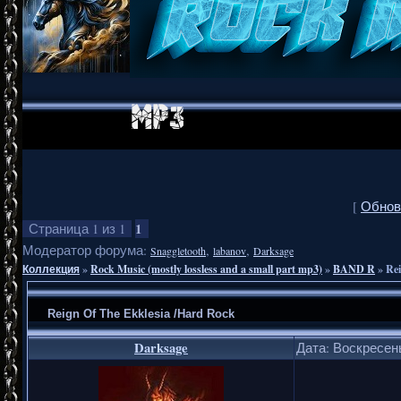
[
Обнов
1
Страница
1
из
1
Модератор форума:
,
,
Snaggletooth
labanov
Darksage
Коллекция
»
Rock Music (mostly lossless and a small part mp3)
»
BAND R
»
Rei
Reign Of The Ekklesia /Hard Rock
Darksage
Дата: Воскресень