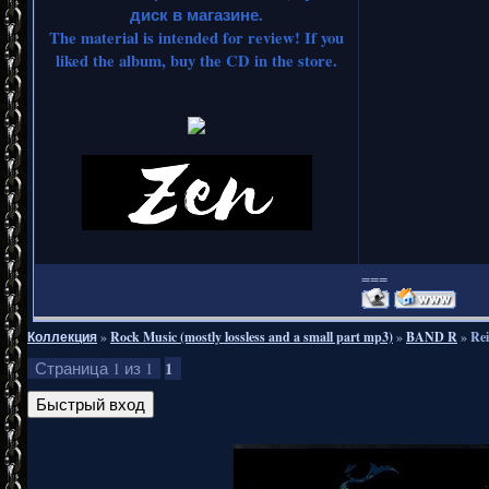
диск в магазине.
The material is intended for review! If you
liked the album, buy the CD in the store.
===
Коллекция
»
Rock Music (mostly lossless and a small part mp3)
»
BAND R
»
Rei
1
Страница
1
из
1