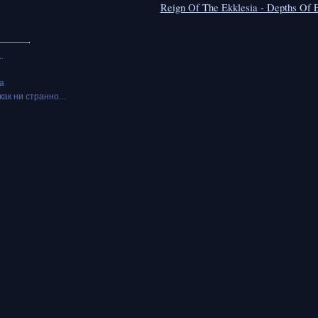
Reign Of The Ekklesia - Depths Of E
.
а
как ни странно...