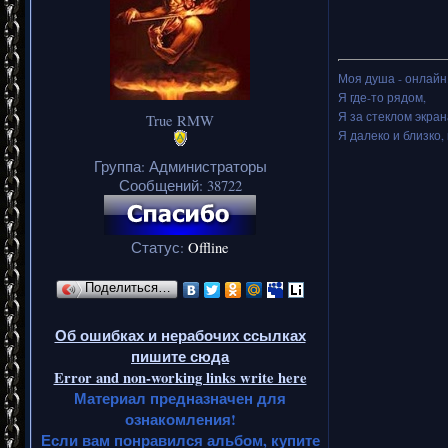
Моя душа - онлайн.
Я где-то рядом,
Я за стеклом экран
True RMW
Я далеко и близко, 
Группа: Администраторы
Сообщений:
38722
Статус:
Offline
Поделиться…
Об ошибках и нерабочих ссылках
пишите сюда
Error and non-working links write here
Материал предназначен для
ознакомления!
Если вам понравился альбом, купите