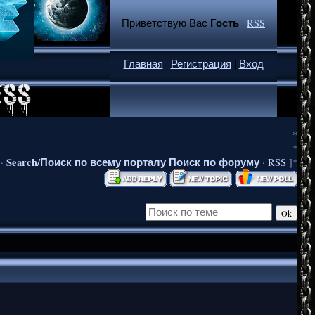
Гость
Приветствую Вас
|
RSS
Главная
|
Регистрация
|
Вход
*
*
Search/Поиск по всему порталу
Поиск по форуму
·
·
RSS
]*