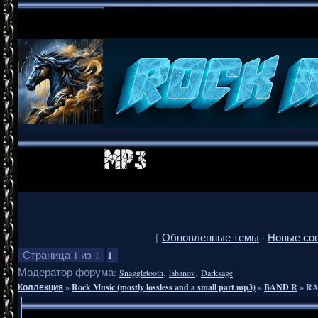
[
Обновленные темы
·
Новые со
1
Страница
1
из
1
Модератор форума:
,
,
Snaggletooth
labanov
Darksage
Коллекция
»
Rock Music (mostly lossless and a small part mp3)
»
BAND R
»
RA