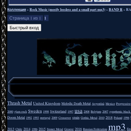
Коллекция
»
Rock Music (mostly lossless and a small part mp3)
»
BAND R
»
RA
1
Страница
1
из
1
Thrash Metal
United Kingdom
Melodic Death Metal
Argentīnā
Mexico
Progressive
usa
Sweden
Switzerland
2000
glam rock
1998
1997
2008
Belgium
2007
symphonic black
Doom Metal
spain
2018
1992
1993
portugal
2009
Crossover
Gothic Metal
2010
Poland
1996
mp3
2013
2014
2015
2016
fi
Chile
1986
Stoner Metal
Groove
Russian Federation