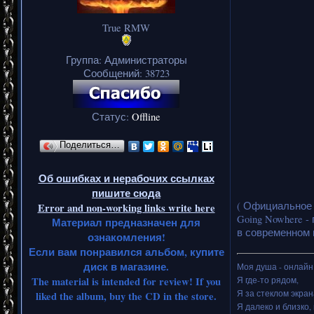
True RMW
Группа: Администраторы
Сообщений:
38723
Статус:
Offline
Поделиться…
Об ошибках и нерабочих ссылках
пишите сюда
( Официальное в
Error and non-working links write here
Going Nowhere -
Материал предназначен для
в современном 
ознакомления!
Если вам понравился альбом, купите
диск в магазине.
Моя душа - онлайн.
The material is intended for review! If you
Я где-то рядом,
Я за стеклом экран
liked the album, buy the CD in the store.
Я далеко и близко, 