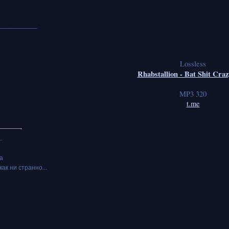
___________
Lossless
Rhabstallion - Bat Shit Cra
MP3 320
t.me
.
а
как ни странно...