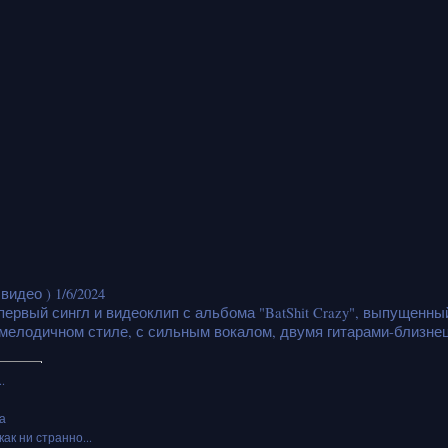
идео ) 1/6/2024
 первый сингл и видеоклип с альбома "BatShit Crazy", выпущенны
мелодичном стиле, с сильным вокалом, двумя гитарами-близнец
.
а
как ни странно...