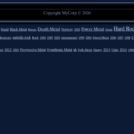
Copyright MyCorp © 2026
Hard Ro
Death Metal
Power Metal
brazil
Black Metal
Norway
Russia
2005
Japan
melodic rock
C
etalcore
Rock
1984
1985
2003
instrumental
1999
2004
Speed Metal
2006
1987
1988
nce
2012
Progressive Metal
Symphonic Metal
uk
2013
2014
2002
Folk Metal
Sludge
Chile
1986