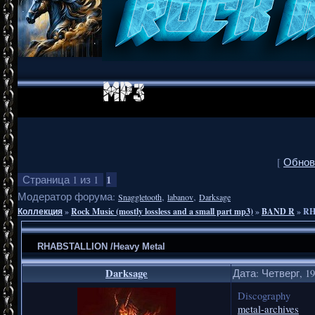
[
Обнов
1
Страница
1
из
1
Модератор форума:
,
,
Snaggletooth
labanov
Darksage
Коллекция
»
Rock Music (mostly lossless and a small part mp3)
»
BAND R
»
RH
RHABSTALLION /Heavy Metal
Darksage
Дата: Четверг, 19
Discography
metal-archives