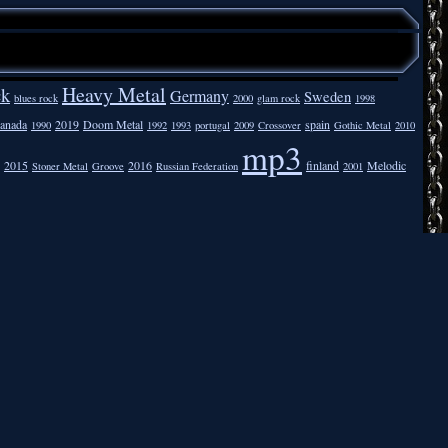
Heavy Metal
ck
Germany
Sweden
blues rock
2000
glam rock
1998
anada
2019
Doom Metal
spain
1990
1992
1993
portugal
2009
Crossover
Gothic Metal
2010
mp3
2015
2016
finland
Melodic
Stoner Metal
Groove
Russian Federation
2001