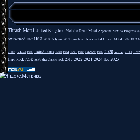
Thrash Metal
United Kingdom
Melodic Death Metal
Argentīnā
Mexico
Progressive
usa
Switzerland
1997
2008
Belgium
2007
symphonic black metal
Groove Metal
1982
1983
M
2020
2018
United States
Greece
2011
Fra
Poland
1996
1989
1994
1991
1980
1995
austria
2023
2022
2021
2024
Hard Rock
AOR
australia
2017
flac
classic rock