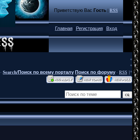
Гость
Приветствую Вас
|
RSS
Главная
|
Регистрация
|
Вход
*
*
Search/Поиск по всему порталу
Поиск по форуму
·
·
RSS
]*