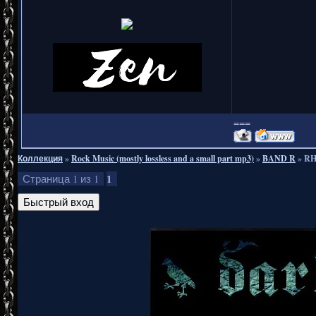
===
Коллекция
»
Rock Music (mostly lossless and a small part mp3)
»
BAND R
»
RH
1
Страница
1
из
1