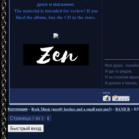
диск в магазине.
The material is intended for review! If you
liked the album, buy the CD in the store.
Моя душа - онлайн.
Я где-то рядом,
Я за стеклом экран
Я далеко и близко, 
===
Коллекция
»
Rock Music (mostly lossless and a small part mp3)
»
BAND R
»
RE
1
Страница
1
из
1