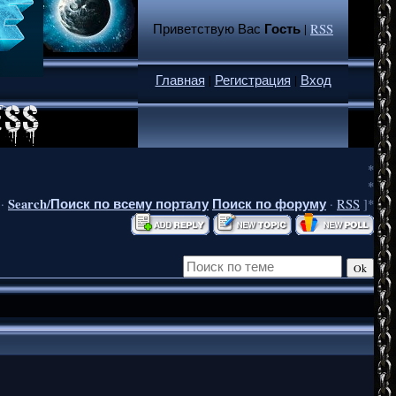
Гость
Приветствую Вас
|
RSS
Главная
|
Регистрация
|
Вход
*
*
Search/Поиск по всему порталу
Поиск по форуму
·
·
RSS
]*