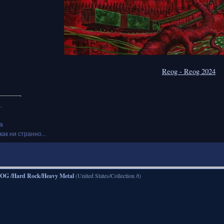
Reog - Reog 2024
.
а
как ни странно...
OG /Hard Rock/Heavy Metal
(United States/Collection /t)