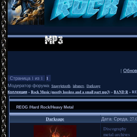
[
Обнов
1
Страница
1
из
1
Модератор форума:
,
,
Snaggletooth
labanov
Darksage
Коллекция
»
Rock Music (mostly lossless and a small part mp3)
»
BAND R
»
RE
REOG /Hard Rock/Heavy Metal
Darksage
Дата: Среда, 27.
Discography
metal-archives