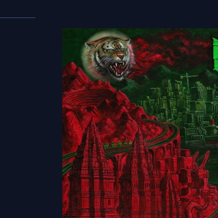
___________