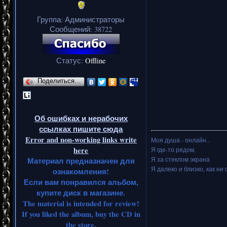
Группа: Администраторы
Сообщений:
38722
Статус:
Offline
Поделиться…
Об ошибках и нерабочих
ссылках пишите сюда
Error and non-working links write
Моя душа - онлайн..
here
Я где-то рядом,
Я за стеклом экрана
Материал предназначен для
Я далеко и близко, как ни 
ознакомления!
Если вам понравился альбом,
купите диск в магазине.
The material is intended for review!
If you liked the album, buy the CD in
the store.