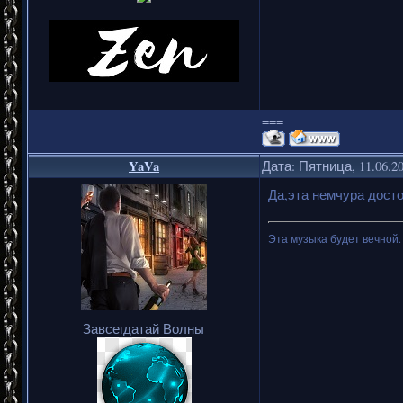
===
YaVa
Дата: Пятница, 11.06.2
Да,эта немчура дост
Эта музыка будет вечной.
Завсегдатай Волны