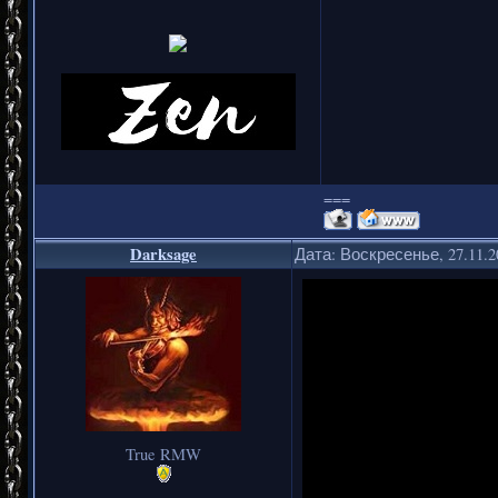
===
Darksage
Дата: Воскресенье, 27.11.2
True RMW