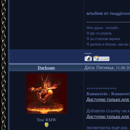
альбом от Snaggletoo
Моя душа - онлайн..
Я где-то рядом,
Я за стеклом экрана
Я далеко и близко, как ни 
===
Darksage
Дата: Пятница, 11.06.2
+++++++++++++
Rammstein - Rammstei
Доступно только для
Добавлю ссылку на 
Доступно только для
True RMW
посмотрела ещё раз..