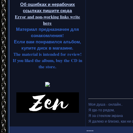
Об ошибках и нерабочих
ссылках пишите сюда
Error and non-working links write
here
Материал предназначен для
ознакомления!
Если вам понравился альбом,
купите диск в магазине.
The material is intended for review!
If you liked the album, buy the CD in
the store.
Моя душа - онлайн..
Я где-то рядом,
Я за стеклом экрана
Я далеко и близко, как ни 
===