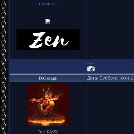
the store.
===
Darksage
Дата: Суббота, 09.04.2
True RMW