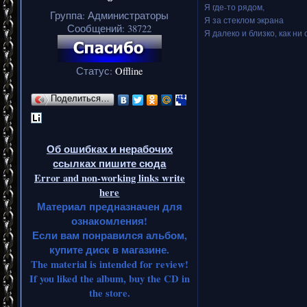
Я где-то рядом,
Группа: Администраторы
Я за стеклом экрана
Сообщений:
38722
Я далеко и близко, как ни 
Статус:
Offline
Поделиться…
Об ошибках и нерабочих
ссылках пишите сюда
Error and non-working links write
here
Материал предназначен для
ознакомления!
Если вам понравился альбом,
купите диск в магазине.
The material is intended for review!
If you liked the album, buy the CD in
the store.