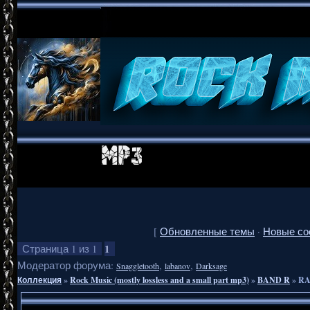
[
Обновленные темы
·
Новые со
1
Страница
1
из
1
Модератор форума:
,
,
Snaggletooth
labanov
Darksage
Коллекция
»
Rock Music (mostly lossless and a small part mp3)
»
BAND R
»
RA