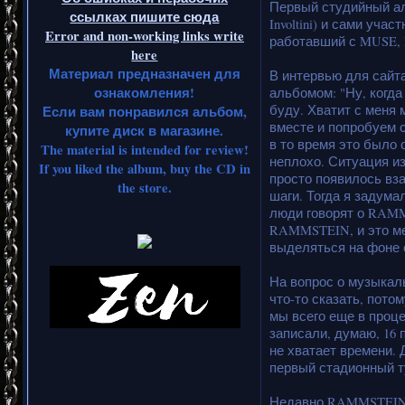
Первый студийный аль
ссылках пишите сюда
Involtini) и сами уча
Error and non-working links write
работавший с MUSE
here
Материал предназначен для
В интервью для сайта
ознакомления!
альбомом: "Ну, когд
буду. Хватит с меня 
Если вам понравился альбом,
вместе и попробуем с
купите диск в магазине.
в то время это было 
The material is intended for review!
неплохо. Ситуация из
If you liked the album, buy the CD in
просто появилось вз
the store.
шаги. Тогда я задума
люди говорят о RAMM
RAMMSTEIN, и это ме
выделяться на фоне 
На вопрос о музыкал
что-то сказать, пото
мы всего еще в проце
записали, думаю, 16 
не хватает времени. 
первый стадионный т
Недавно RAMMSTEIN а