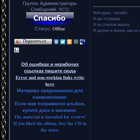
Группа: Администраторы
Сообщений:
38722
Моя душа - онлайн..
Я где-то рядом,
Я за стеклом экрана
Статус:
Offline
Я далеко и близко, как ни 
Поделиться…
Об ошибках и нерабочих
ссылках пишите сюда
Error and non-working links write
here
Материал предназначен для
ознакомления!
Если вам понравился альбом,
купите диск в магазине.
The material is intended for review!
If you liked the album, buy the CD in
the store.