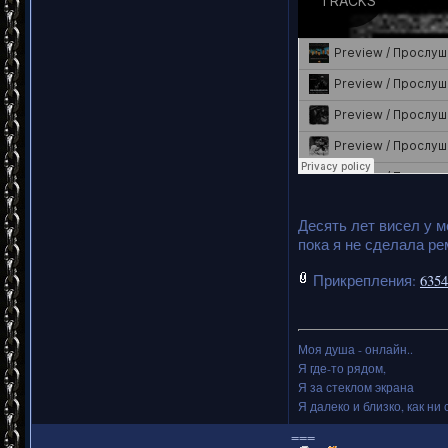
Десять лет висел у м
пока я не сделала р
Прикрепления:
6354
Моя душа - онлайн..
Я где-то рядом,
Я за стеклом экрана
Я далеко и близко, как ни 
===