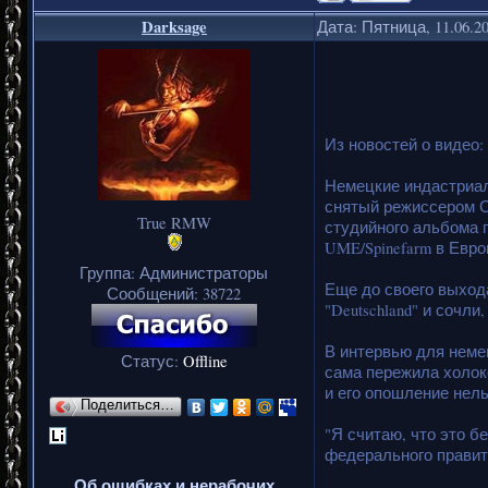
Darksage
Дата: Пятница, 11.06.2
Из новостей о видео:
Немецкие индастриал
снятый режиссером Сп
True RMW
студийного альбома г
UME/Spinefarm в Европ
Группа: Администраторы
Еще до своего выход
Сообщений:
38722
"Deutschland" и сочли
В интервью для немец
Статус:
Offline
сама пережила холок
и его опошление нел
Поделиться…
"Я считаю, что это 
федерального правит
Об ошибках и нерабочих