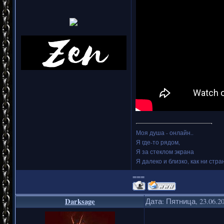
Моя душа - онлайн..
Я где-то рядом,
Я за стеклом экрана
Я далеко и близко, как ни стран
===
Darksage
Дата: Пятница, 23.06.2