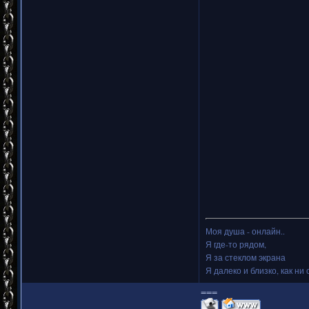
Моя душа - онлайн..
Я где-то рядом,
Я за стеклом экрана
Я далеко и близко, как ни 
===