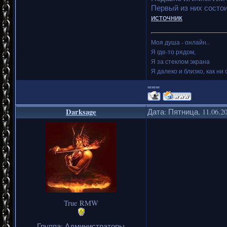
Первый из них состои
источник
Моя душа - онлайн..
Я где-то рядом,
Я за стеклом экрана
Я далеко и близко, как ни 
===
Darksage
Дата: Пятница, 11.06.2
True RMW
Группа: Администраторы