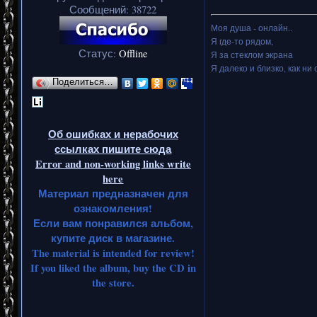
Сообщений:
38722
Моя душа - онлайн..
Я где-то рядом,
Статус:
Offline
Я за стеклом экрана
Я далеко и близко, как ни 
Поделиться…
Об ошибках и нерабочих
ссылках пишите сюда
Error and non-working links write
here
Материал предназначен для
ознакомления!
Если вам понравился альбом,
купите диск в магазине.
The material is intended for review!
If you liked the album, buy the CD in
the store.