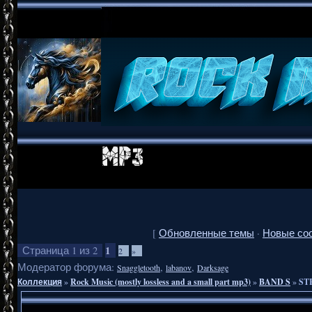
[
Обновленные темы
·
Новые со
1
Страница
1
из
2
2
»
Модератор форума:
,
,
Snaggletooth
labanov
Darksage
Коллекция
»
Rock Music (mostly lossless and a small part mp3)
»
BAND S
»
STR