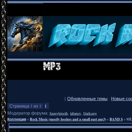
[
Обновленные темы
·
Новые со
1
Страница
1
из
1
Модератор форума:
,
,
Snaggletooth
labanov
Darksage
Коллекция
»
Rock Music (mostly lossless and a small part mp3)
»
BAND S
»
SIL