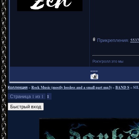
Прикрепления:
5537
Рок'н'ролл это мы
===
Коллекция
»
Rock Music (mostly lossless and a small part mp3)
»
BAND S
»
SIL
1
Страница
1
из
1