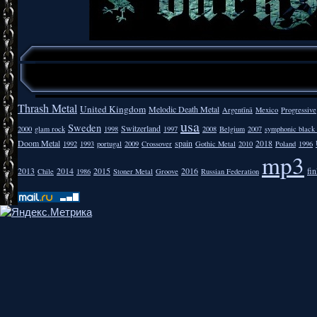
Thrash Metal
United Kingdom
Melodic Death Metal
Argentīnā
Mexico
Progressive
usa
Sweden
Switzerland
2000
glam rock
1998
1997
2008
Belgium
2007
symphonic black
Doom Metal
spain
2018
1992
1993
portugal
2009
Crossover
Gothic Metal
2010
Poland
1996
mp3
2013
2014
2015
2016
fi
Chile
1986
Stoner Metal
Groove
Russian Federation