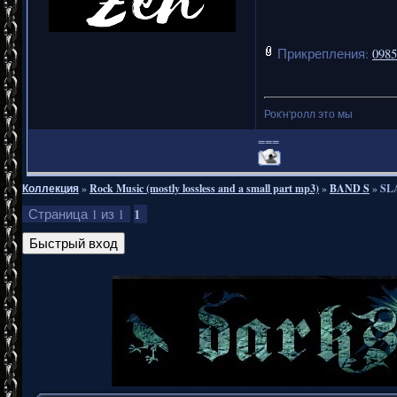
Прикрепления:
0985
Рок'н'ролл это мы
===
Коллекция
»
Rock Music (mostly lossless and a small part mp3)
»
BAND S
»
SLA
1
Страница
1
из
1