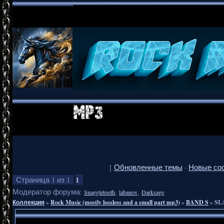
[
Обновленные темы
·
Новые со
1
Страница
1
из
1
Модератор форума:
,
,
Snaggletooth
labanov
Darksage
Коллекция
»
Rock Music (mostly lossless and a small part mp3)
»
BAND S
»
SLA