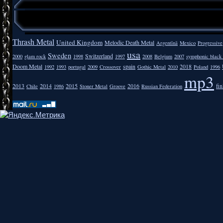
Thrash Metal
United Kingdom
Melodic Death Metal
Argentīnā
Mexico
Progressive
usa
Sweden
Switzerland
2000
glam rock
1998
1997
2008
Belgium
2007
symphonic black
Doom Metal
spain
2018
1992
1993
portugal
2009
Crossover
Gothic Metal
2010
Poland
1996
mp3
2013
2014
2015
2016
fi
Chile
1986
Stoner Metal
Groove
Russian Federation