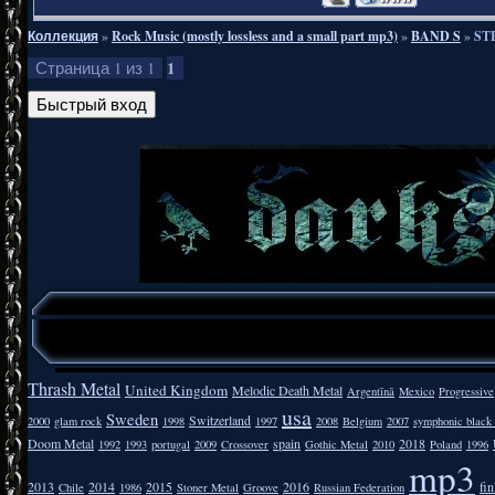
Коллекция
»
Rock Music (mostly lossless and a small part mp3)
»
BAND S
»
ST
1
Страница
1
из
1
Thrash Metal
United Kingdom
Melodic Death Metal
Argentīnā
Mexico
Progressive
usa
Sweden
Switzerland
2000
glam rock
1998
1997
2008
Belgium
2007
symphonic black
Doom Metal
spain
2018
1992
1993
portugal
2009
Crossover
Gothic Metal
2010
Poland
1996
mp3
2013
2014
2015
2016
fi
Chile
1986
Stoner Metal
Groove
Russian Federation