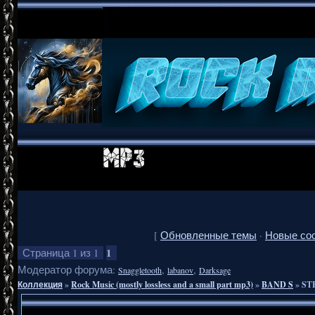
[
Обновленные темы
·
Новые со
1
Страница
1
из
1
Модератор форума:
,
,
Snaggletooth
labanov
Darksage
Коллекция
»
Rock Music (mostly lossless and a small part mp3)
»
BAND S
»
ST