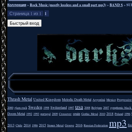
Коллекция
»
Rock Music (mostly lossless and a small part mp3)
»
BAND S
»
SUP
1
Страница
1
из
1
Thrash Metal
United Kingdom
Melodic Death Metal
Argentīnā
Mexico
Progressive
usa
Sweden
Switzerland
2000
glam rock
1998
1997
2008
Belgium
2007
symphonic black
Doom Metal
spain
2018
1992
1993
portugal
2009
Crossover
Gothic Metal
2010
Poland
1996
mp3
2013
2014
2015
2016
fi
Chile
1986
Stoner Metal
Groove
Russian Federation