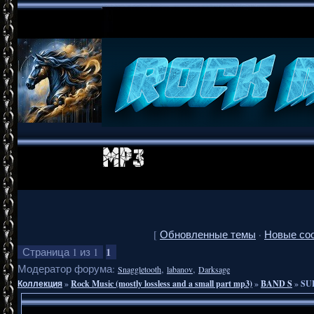
[
Обновленные темы
·
Новые со
1
Страница
1
из
1
Модератор форума:
,
,
Snaggletooth
labanov
Darksage
Коллекция
»
Rock Music (mostly lossless and a small part mp3)
»
BAND S
»
SUP