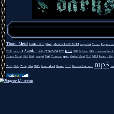
Thrash Metal
United Kingdom
Melodic Death Metal
Argentīnā
Mexico
Progressive
usa
Sweden
Switzerland
2000
glam rock
1998
1997
2008
Belgium
2007
symphonic black
Doom Metal
spain
2018
1992
1993
portugal
2009
Crossover
Gothic Metal
2010
Poland
1996
mp3
2013
2014
2015
2016
fi
Chile
1986
Stoner Metal
Groove
Russian Federation