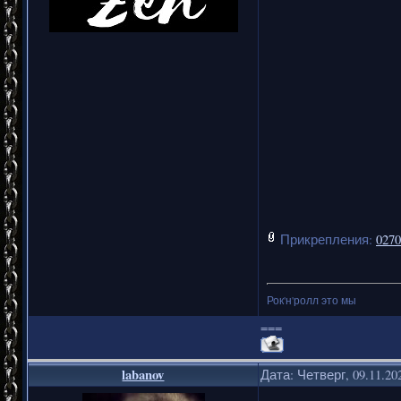
Прикрепления:
0270
Рок'н'ролл это мы
===
labanov
Дата: Четверг, 09.11.20