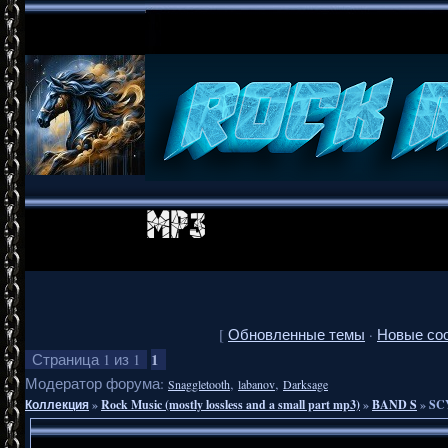
[
Обновленные темы
·
Новые со
1
Страница
1
из
1
Модератор форума:
,
,
Snaggletooth
labanov
Darksage
Коллекция
»
Rock Music (mostly lossless and a small part mp3)
»
BAND S
»
SCY