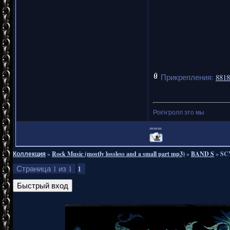
Прикрепления:
8818
Рок'н'ролл это мы
===
Коллекция
»
Rock Music (mostly lossless and a small part mp3)
»
BAND S
»
SCY
1
Страница
1
из
1