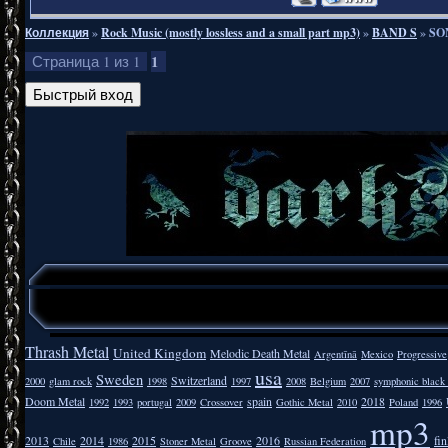
Коллекция
»
Rock Music (mostly lossless and a small part mp3)
»
BAND S
»
SO
1
Страница
1
из
1
Thrash Metal
United Kingdom
Melodic Death Metal
Argentīnā
Mexico
Progressive
usa
Sweden
Switzerland
2000
glam rock
1998
1997
2008
Belgium
2007
symphonic black
Doom Metal
spain
2018
1992
1993
portugal
2009
Crossover
Gothic Metal
2010
Poland
1996
mp3
2013
2014
2015
2016
fi
Chile
1986
Stoner Metal
Groove
Russian Federation