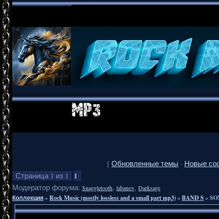
[
Обновленные темы
·
Новые со
1
Страница
1
из
1
Модератор форума:
,
,
Snaggletooth
labanov
Darksage
Коллекция
»
Rock Music (mostly lossless and a small part mp3)
»
BAND S
»
SO