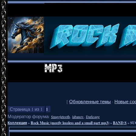
[
Обновленные темы
·
Новые со
1
Страница
1
из
1
Модератор форума:
,
,
Snaggletooth
labanov
Darksage
Коллекция
»
Rock Music (mostly lossless and a small part mp3)
»
BAND S
»
SUC