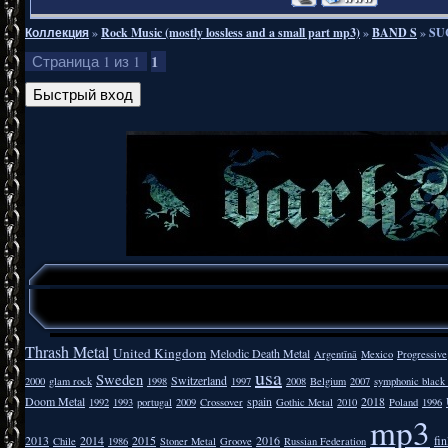
Коллекция
»
Rock Music (mostly lossless and a small part mp3)
»
BAND S
»
SUC
1
Страница
1
из
1
Thrash Metal
United Kingdom
Melodic Death Metal
Argentīnā
Mexico
Progressive
usa
Sweden
Switzerland
2000
glam rock
1998
1997
2008
Belgium
2007
symphonic black
Doom Metal
spain
2018
1992
1993
portugal
2009
Crossover
Gothic Metal
2010
Poland
1996
mp3
2013
2014
2015
2016
fi
Chile
1986
Stoner Metal
Groove
Russian Federation