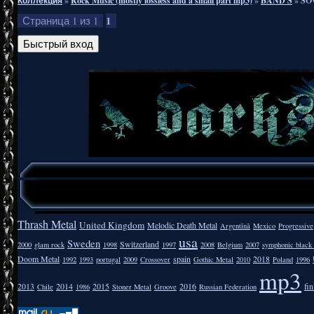
Коллекция
»
Rock Music (mostly lossless and a small part mp3)
»
BAND S
»
SO
1
Страница
1
из
1
Thrash Metal
United Kingdom
Melodic Death Metal
Argentīnā
Mexico
Progressive
usa
Sweden
Switzerland
2000
glam rock
1998
1997
2008
Belgium
2007
symphonic black
Doom Metal
spain
2018
1992
1993
portugal
2009
Crossover
Gothic Metal
2010
Poland
1996
mp3
2013
2014
2015
2016
fi
Chile
1986
Stoner Metal
Groove
Russian Federation