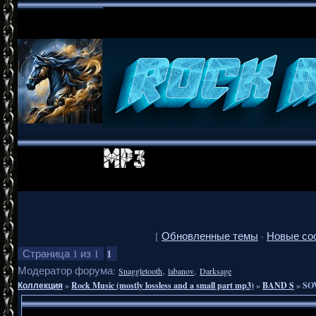
[
Обновленные темы
·
Новые со
1
Страница
1
из
1
Модератор форума:
,
,
Snaggletooth
labanov
Darksage
Коллекция
»
Rock Music (mostly lossless and a small part mp3)
»
BAND S
»
SO