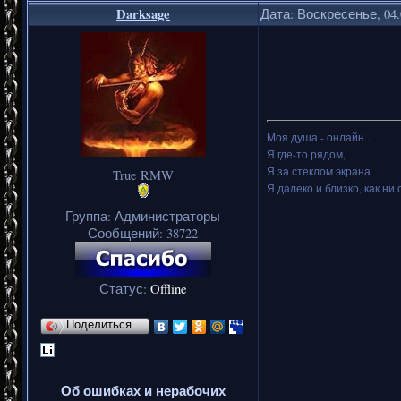
Darksage
Дата: Воскресенье, 04.
Моя душа - онлайн..
Я где-то рядом,
Я за стеклом экрана
True RMW
Я далеко и близко, как ни 
Группа: Администраторы
Сообщений:
38722
Статус:
Offline
Поделиться…
Об ошибках и нерабочих