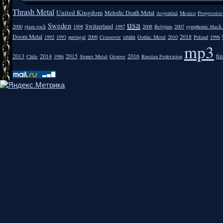
Thrash Metal
United Kingdom
Melodic Death Metal
Argentīnā
Mexico
Progressive
usa
Sweden
Switzerland
2000
glam rock
1998
1997
2008
Belgium
2007
symphonic black
Doom Metal
spain
2018
1992
1993
portugal
2009
Crossover
Gothic Metal
2010
Poland
1996
mp3
2013
2014
2015
2016
fi
Chile
1986
Stoner Metal
Groove
Russian Federation