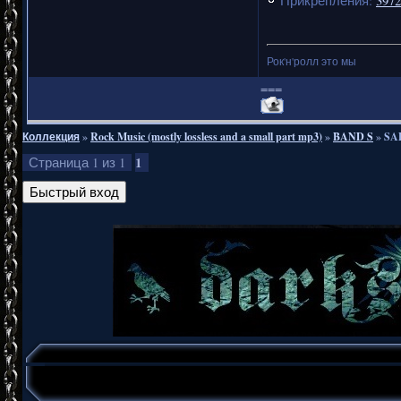
Прикрепления:
3972
Рок'н'ролл это мы
===
Коллекция
»
Rock Music (mostly lossless and a small part mp3)
»
BAND S
»
SA
1
Страница
1
из
1