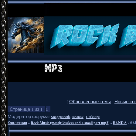
[
Обновленные темы
·
Новые со
1
Страница
1
из
1
Модератор форума:
,
,
Snaggletooth
labanov
Darksage
Коллекция
»
Rock Music (mostly lossless and a small part mp3)
»
BAND S
»
SA