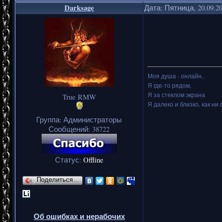
Darksage
Дата: Пятница, 20.09.2
Моя душа - онлайн..
Я где-то рядом,
Я за стеклом экрана
True RMW
Я далеко и близко, как ни 
Группа: Администраторы
Сообщений:
38722
Статус:
Offline
Поделиться…
Об ошибках и нерабочих