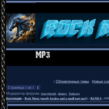
[
Обновленные темы
·
Новые со
1
Страница
1
из
1
Модератор форума:
,
,
Snaggletooth
labanov
Darksage
Коллекция
»
Rock Music (mostly lossless and a small part mp3)
»
BAND S
»
STO