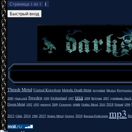
1
Страница
1
из
1
Thrash Metal
United Kingdom
Melodic Death Metal
Argentīnā
Mexico
Progressive
usa
Sweden
Switzerland
2000
glam rock
1998
1997
2008
Belgium
2007
symphonic black
Doom Metal
spain
2018
1992
1993
portugal
2009
Crossover
Gothic Metal
2010
Poland
1996
mp3
2013
2014
2015
2016
fi
Chile
1986
Stoner Metal
Groove
Russian Federation