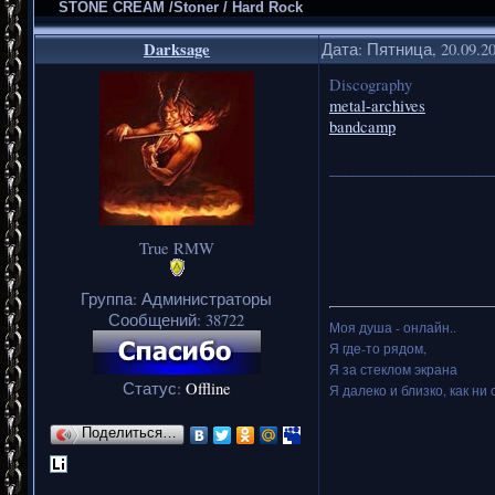
STONE CREAM /Stoner / Hard Rock
Darksage
Дата: Пятница, 20.09.2
Discography
metal-archives
bandcamp
_____________________
True RMW
Группа: Администраторы
Сообщений:
38722
Моя душа - онлайн..
Я где-то рядом,
Я за стеклом экрана
Статус:
Offline
Я далеко и близко, как ни 
Поделиться…