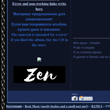
Error and non-working links write
here
Материал предназначен для
ознакомления!
Если вам понравился альбом,
купите диск в магазине.
The material is intended for review!
If you liked the album, buy the CD in
Моя душа - онлайн..
the store.
Я где-то рядом,
Я за стеклом экрана
Я далеко и близко, как ни 
===
Коллекция
»
Rock Music (mostly lossless and a small part mp3)
»
BAND S
»
STO