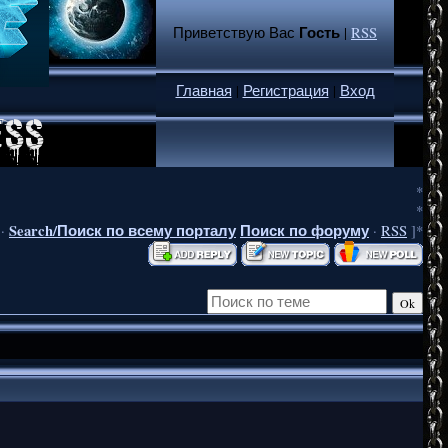
Гость
Приветствую Вас
|
RSS
Главная
|
Регистрация
|
Вход
*
*
Search/Поиск по всему порталу
Поиск по форуму
·
·
RSS
]*