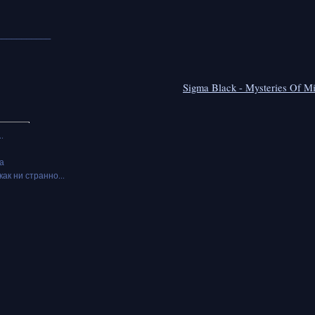
___________
Sigma Black - Mysteries Of M
.
а
как ни странно...