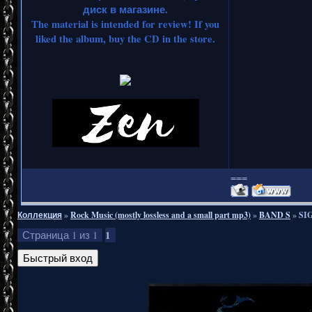
диск в магазине.
The material is intended for review! If you
liked the album, buy the CD in the store.
===
Коллекция
»
Rock Music (mostly lossless and a small part mp3)
»
BAND S
»
SI
1
Страница
1
из
1