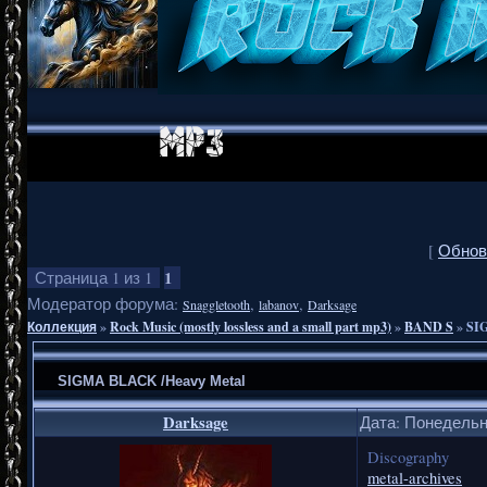
[
Обнов
1
Страница
1
из
1
Модератор форума:
,
,
Snaggletooth
labanov
Darksage
Коллекция
»
Rock Music (mostly lossless and a small part mp3)
»
BAND S
»
SI
SIGMA BLACK /Heavy Metal
Darksage
Дата: Понедельни
Discography
metal-archives