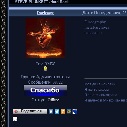
STEVE PLUNKETT /Hard Rock
Darksage
Дата: Понедельник, 23.
Discography
metal-archives
bandcamp
_____________________
True RMW
Группа: Администраторы
Сообщений:
38722
Моя душа - онлайн..
Я где-то рядом,
Я за стеклом экрана
Статус:
Offline
Я далеко и близко, как ни 
Поделиться…