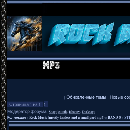
[
Обновленные темы
·
Новые со
1
Страница
1
из
1
Модератор форума:
,
,
Snaggletooth
labanov
Darksage
Коллекция
»
Rock Music (mostly lossless and a small part mp3)
»
BAND S
»
ST