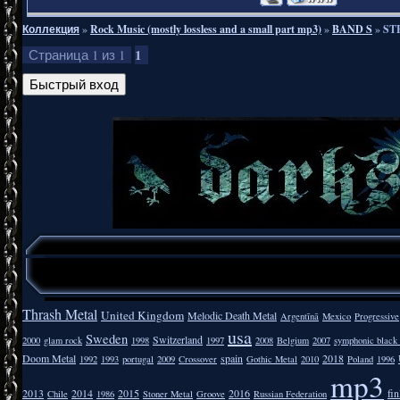
Коллекция
»
Rock Music (mostly lossless and a small part mp3)
»
BAND S
»
ST
1
Страница
1
из
1
Thrash Metal
United Kingdom
Melodic Death Metal
Argentīnā
Mexico
Progressive
usa
Sweden
Switzerland
2000
glam rock
1998
1997
2008
Belgium
2007
symphonic black
Doom Metal
spain
2018
1992
1993
portugal
2009
Crossover
Gothic Metal
2010
Poland
1996
mp3
2013
2014
2015
2016
fi
Chile
1986
Stoner Metal
Groove
Russian Federation