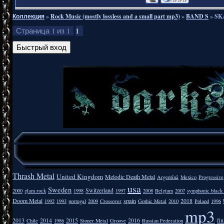
Коллекция
»
Rock Music (mostly lossless and a small part mp3)
»
BAND S
»
SK
1
Страница
1
из
1
Thrash Metal
United Kingdom
Melodic Death Metal
Argentīnā
Mexico
Progressive
usa
Sweden
Switzerland
2000
glam rock
1998
1997
2008
Belgium
2007
symphonic black
Doom Metal
spain
2018
1992
1993
portugal
2009
Crossover
Gothic Metal
2010
Poland
1996
mp3
2013
2014
2015
2016
fi
Chile
1986
Stoner Metal
Groove
Russian Federation