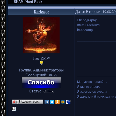
SKAM /Hard Rock
Darksage
Дата: Вторник, 19.08.2
Discography
metal-archives
bandcamp
_____________________
True RMW
Группа: Администраторы
Сообщений:
38722
Моя душа - онлайн..
Я где-то рядом,
Статус:
Offline
Я за стеклом экрана
Я далеко и близко, как ни 
Поделиться…