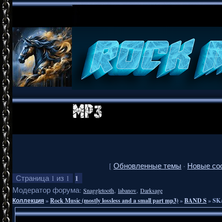
[
Обновленные темы
·
Новые со
1
Страница
1
из
1
Модератор форума:
,
,
Snaggletooth
labanov
Darksage
Коллекция
»
Rock Music (mostly lossless and a small part mp3)
»
BAND S
»
SK