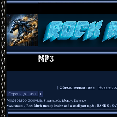
[
Обновленные темы
·
Новые со
1
Страница
1
из
1
Модератор форума:
,
,
Snaggletooth
labanov
Darksage
Коллекция
»
Rock Music (mostly lossless and a small part mp3)
»
BAND S
»
SA