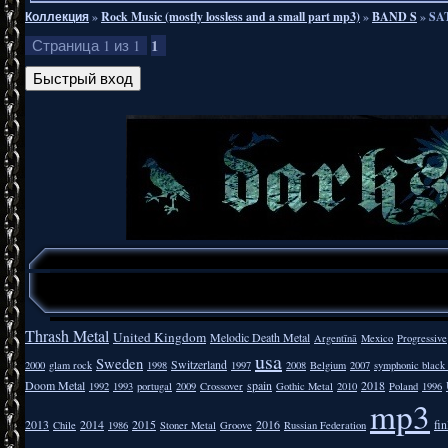
Коллекция
»
Rock Music (mostly lossless and a small part mp3)
»
BAND S
»
SA
1
Страница
1
из
1
Thrash Metal
United Kingdom
Melodic Death Metal
Argentīnā
Mexico
Progressive
usa
Sweden
Switzerland
2000
glam rock
1998
1997
2008
Belgium
2007
symphonic black
Doom Metal
spain
2018
1992
1993
portugal
2009
Crossover
Gothic Metal
2010
Poland
1996
mp3
2013
2014
2015
2016
fi
Chile
1986
Stoner Metal
Groove
Russian Federation