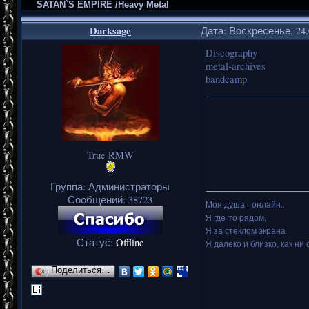
SATAN`S EMPIRE /Heavy Metal
Darksage
Дата: Воскресенье, 24.
Discography
metal-archives
bandcamp
_____________________
True RMW
Группа: Администраторы
Сообщений:
38723
Моя душа - онлайн..
Я где-то рядом,
Я за стеклом экрана
Статус:
Offline
Я далеко и близко, как ни 
Поделиться…