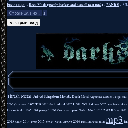
Коллекция
»
Rock Music (mostly lossless and a small part mp3)
»
BAND S
»
SH
1
Страница
1
из
1
Thrash Metal
United Kingdom
Melodic Death Metal
Argentīnā
Mexico
Progressive
usa
Sweden
Switzerland
2000
glam rock
1998
1997
2008
Belgium
2007
symphonic black
Doom Metal
spain
2018
1992
1993
portugal
2009
Crossover
Gothic Metal
2010
Poland
1996
mp3
2013
2014
2015
2016
fi
Chile
1986
Stoner Metal
Groove
Russian Federation