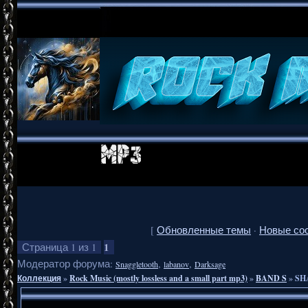
[
Обновленные темы
·
Новые со
1
Страница
1
из
1
Модератор форума:
,
,
Snaggletooth
labanov
Darksage
Коллекция
»
Rock Music (mostly lossless and a small part mp3)
»
BAND S
»
SH