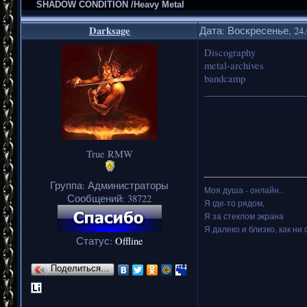
SHADOW CONDITION /Heavy Metal
Darksage
Дата: Воскресенье, 24.
Discography
metal-archives
bandcamp
_____________________
True RMW
Группа: Администраторы
Моя душа - онлайн..
Сообщений:
38722
Я где-то рядом,
Я за стеклом экрана
Я далеко и близко, как ни 
Статус:
Offline
Поделиться…