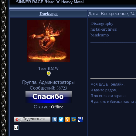
SINNER RAGE /Hard 'n' Heavy Metal
Darksage
Дата: Воскресенье, 24.
Discography
metal-archives
bandcamp
_____________________
True RMW
Группа: Администраторы
Моя душа - онлайн..
Сообщений:
38723
Я где-то рядом,
Я за стеклом экрана
Я далеко и близко, как ни 
Статус:
Offline
Поделиться…