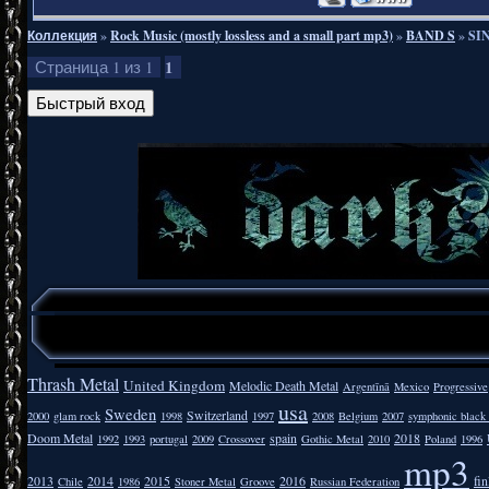
Коллекция
»
Rock Music (mostly lossless and a small part mp3)
»
BAND S
»
SIN
1
Страница
1
из
1
Thrash Metal
United Kingdom
Melodic Death Metal
Argentīnā
Mexico
Progressive
usa
Sweden
Switzerland
2000
glam rock
1998
1997
2008
Belgium
2007
symphonic black
Doom Metal
spain
2018
1992
1993
portugal
2009
Crossover
Gothic Metal
2010
Poland
1996
mp3
2013
2014
2015
2016
fi
Chile
1986
Stoner Metal
Groove
Russian Federation