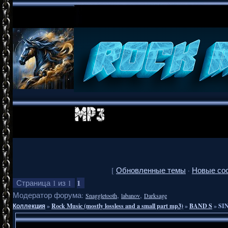
[
Обновленные темы
·
Новые со
1
Страница
1
из
1
Модератор форума:
,
,
Snaggletooth
labanov
Darksage
Коллекция
»
Rock Music (mostly lossless and a small part mp3)
»
BAND S
»
SIN