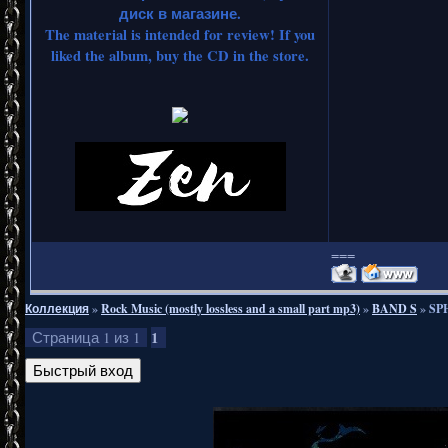
диск в магазине.
The material is intended for review! If you
liked the album, buy the CD in the store.
===
Коллекция
»
Rock Music (mostly lossless and a small part mp3)
»
BAND S
»
SPH
1
Страница
1
из
1