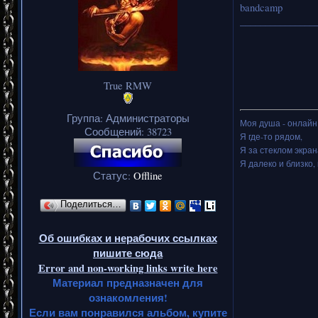
bandcamp
_______________
True RMW
Группа: Администраторы
Моя душа - онлайн.
Сообщений:
38723
Я где-то рядом,
Я за стеклом экран
Я далеко и близко, 
Статус:
Offline
Поделиться…
Об ошибках и нерабочих ссылках
пишите сюда
Error and non-working links write here
Материал предназначен для
ознакомления!
Если вам понравился альбом, купите