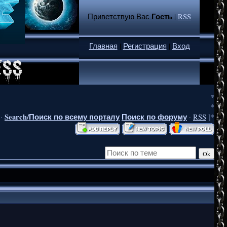
Гость
Приветствую Вас
|
RSS
Главная
|
Регистрация
|
Вход
*
*
Search/Поиск по всему порталу
Поиск по форуму
·
·
RSS
]*