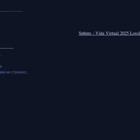
___________
Sphinx - Vida Virtual 2025 Los
.
а
как ни странно...