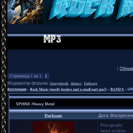
[
Обнов
1
Страница
1
из
1
Модератор форума:
,
,
Snaggletooth
labanov
Darksage
Коллекция
»
Rock Music (mostly lossless and a small part mp3)
»
BAND S
»
SPH
SPHINX /Heavy Metal
Darksage
Дата: Воскресень
Discography
metal-archives