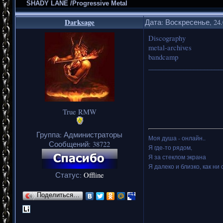
SHADY LANE /Progressive Metal
Darksage
Дата: Воскресенье, 24.
Discography
metal-archives
bandcamp
_____________________
True RMW
Группа: Администраторы
Моя душа - онлайн..
Сообщений:
38722
Я где-то рядом,
Я за стеклом экрана
Я далеко и близко, как ни 
Статус:
Offline
Поделиться…