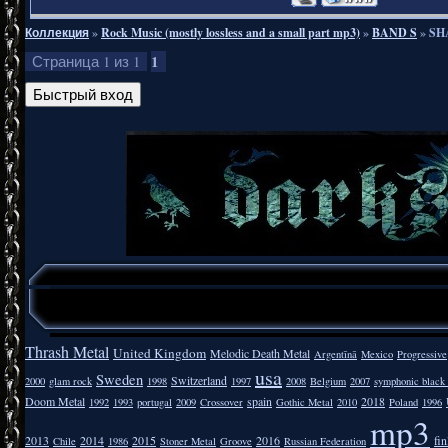
Коллекция
»
Rock Music (mostly lossless and a small part mp3)
»
BAND S
»
SHA
1
Страница
1
из
1
Thrash Metal
United Kingdom
Melodic Death Metal
Argentīnā
Mexico
Progressive
usa
Sweden
Switzerland
2000
glam rock
1998
1997
2008
Belgium
2007
symphonic black
Doom Metal
spain
2018
1992
1993
portugal
2009
Crossover
Gothic Metal
2010
Poland
1996
mp3
2013
2014
2015
2016
fi
Chile
1986
Stoner Metal
Groove
Russian Federation