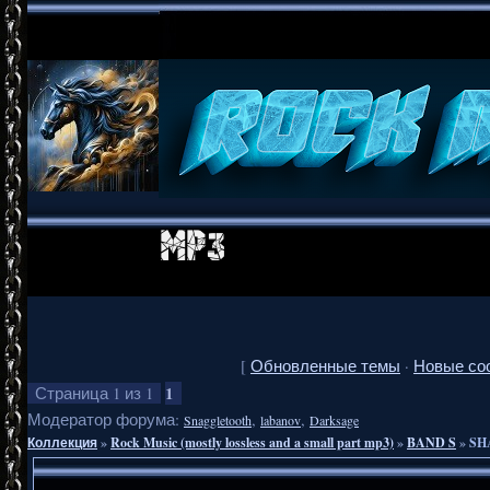
[
Обновленные темы
·
Новые со
1
Страница
1
из
1
Модератор форума:
,
,
Snaggletooth
labanov
Darksage
Коллекция
»
Rock Music (mostly lossless and a small part mp3)
»
BAND S
»
SHA