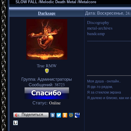
SLOW FALL /Melodic Death Metal /Metalcore
Darksage
Дата: Воскресенье, 24.
Discography
metal-archives
bandcamp
_____________________
True RMW
Группа: Администраторы
Моя душа - онлайн..
Сообщений:
38723
Я где-то рядом,
Я за стеклом экрана
Я далеко и близко, как ни 
Статус:
Online
Поделиться…