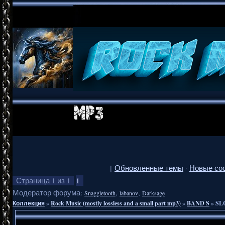
[
Обновленные темы
·
Новые со
1
Страница
1
из
1
Модератор форума:
,
,
Snaggletooth
labanov
Darksage
Коллекция
»
Rock Music (mostly lossless and a small part mp3)
»
BAND S
»
SLO