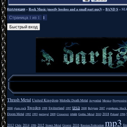
Коллекция
»
Rock Music (mostly lossless and a small part mp3)
»
BAND S
»
SLO
1
Страница
1
из
1
Thrash Metal
United Kingdom
Melodic Death Metal
Argentīnā
Mexico
Progressive
usa
Sweden
Switzerland
2000
glam rock
1998
1997
2008
Belgium
2007
symphonic black
Doom Metal
spain
2018
1992
1993
portugal
2009
Crossover
Gothic Metal
2010
Poland
1996
mp3
2013
2014
2015
2016
fi
Chile
1986
Stoner Metal
Groove
Russian Federation