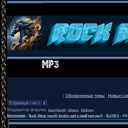
[
Обновленные темы
·
Новые со
1
Страница
1
из
1
Модератор форума:
,
,
Snaggletooth
labanov
Darksage
Коллекция
»
Rock Music (mostly lossless and a small part mp3)
»
BAND S
»
SHA