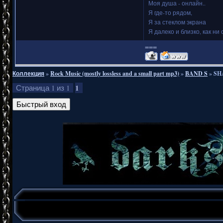
Моя душа - онлайн..
Я где-то рядом,
Я за стеклом экрана
Я далеко и близко, как ни 
===
Коллекция
»
Rock Music (mostly lossless and a small part mp3)
»
BAND S
»
SHA
1
Страница
1
из
1