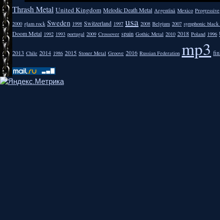
Thrash Metal
United Kingdom
Melodic Death Metal
Argentīnā
Mexico
Progressive
usa
Sweden
Switzerland
2000
glam rock
1998
1997
2008
Belgium
2007
symphonic black
Doom Metal
spain
2018
1992
1993
portugal
2009
Crossover
Gothic Metal
2010
Poland
1996
mp3
2013
2014
2015
2016
fi
Chile
1986
Stoner Metal
Groove
Russian Federation