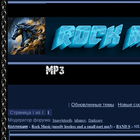
[
Обновленные темы
·
Новые со
1
Страница
1
из
1
Модератор форума:
,
,
Snaggletooth
labanov
Darksage
Коллекция
»
Rock Music (mostly lossless and a small part mp3)
»
BAND S
»
SIL