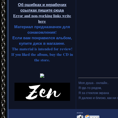
Об ошибках и нерабочих
ссылках пишите сюда
Error and non-working links write
here
Материал предназначен для
ознакомления!
Если вам понравился альбом,
купите диск в магазине.
The material is intended for review!
If you liked the album, buy the CD in
the store.
Моя душа - онлайн..
Я где-то рядом,
Я за стеклом экрана
Я далеко и близко, как ни 
===