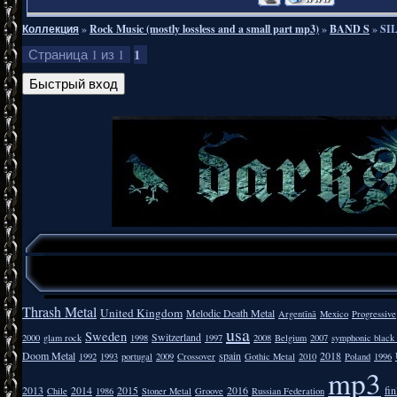
Коллекция
»
Rock Music (mostly lossless and a small part mp3)
»
BAND S
»
SIL
1
Страница
1
из
1
Thrash Metal
United Kingdom
Melodic Death Metal
Argentīnā
Mexico
Progressive
usa
Sweden
Switzerland
2000
glam rock
1998
1997
2008
Belgium
2007
symphonic black
Doom Metal
spain
2018
1992
1993
portugal
2009
Crossover
Gothic Metal
2010
Poland
1996
mp3
2013
2014
2015
2016
fi
Chile
1986
Stoner Metal
Groove
Russian Federation