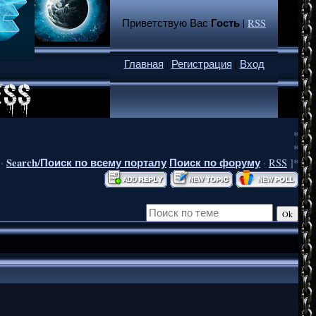
Гость
Приветствую Вас
|
RSS
Главная
|
Регистрация
|
Вход
*
*
Search/Поиск по всему порталу
Поиск по форуму
·
·
RSS
]*