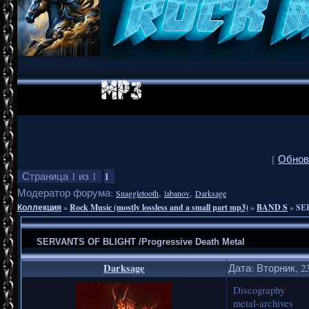
[
Обнов
1
Страница
1
из
1
Модератор форума:
,
,
Snaggletooth
labanov
Darksage
Коллекция
»
Rock Music (mostly lossless and a small part mp3)
»
BAND S
»
SER
SERVANTS OF BLIGHT /Progressive Death Metal
Darksage
Дата: Вторник, 23
Discography
metal-archives