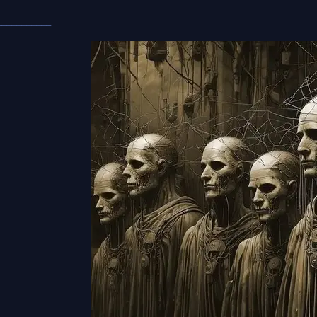
___________