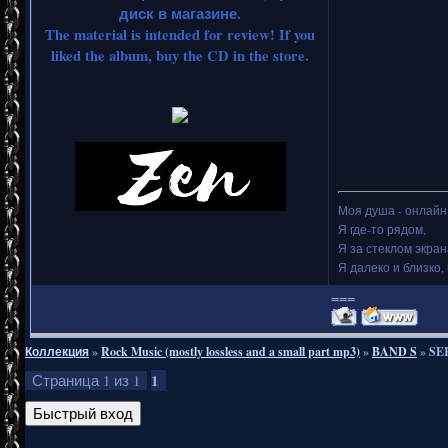
диск в магазине.
The material is intended for review! If you
liked the album, buy the CD in the store.
Моя душа - онлайн.
Я где-то рядом,
Я за стеклом экран
Я далеко и близко, 
===
Коллекция
»
Rock Music (mostly lossless and a small part mp3)
»
BAND S
»
SER
1
Страница
1
из
1