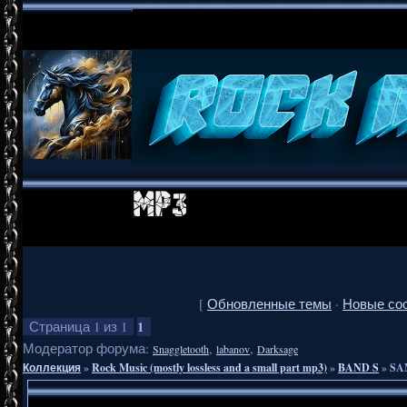
[
Обновленные темы
·
Новые со
1
Страница
1
из
1
Модератор форума:
,
,
Snaggletooth
labanov
Darksage
Коллекция
»
Rock Music (mostly lossless and a small part mp3)
»
BAND S
»
SA