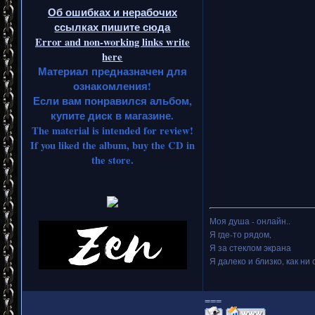
Об ошибках и нерабочих
ссылках пишите сюда
Error and non-working links write
here
Материал предназначен для
ознакомления!
Если вам понравился альбом,
купите диск в магазине.
The material is intended for review!
If you liked the album, buy the CD in
the store.
Моя душа - онлайн..
Я где-то рядом,
Я за стеклом экрана
Я далеко и близко, как ни 
===