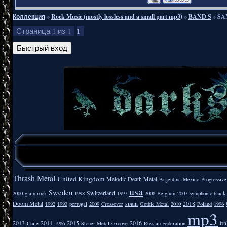
Коллекция
»
Rock Music (mostly lossless and a small part mp3)
»
BAND S
»
SA
1
Страница
1
из
1
Thrash Metal
United Kingdom
Melodic Death Metal
Argentīnā
Mexico
Progressive
usa
Sweden
Switzerland
2000
glam rock
1998
1997
2008
Belgium
2007
symphonic black
Doom Metal
spain
2018
1992
1993
portugal
2009
Crossover
Gothic Metal
2010
Poland
1996
mp3
2013
2014
2015
2016
fi
Chile
1986
Stoner Metal
Groove
Russian Federation