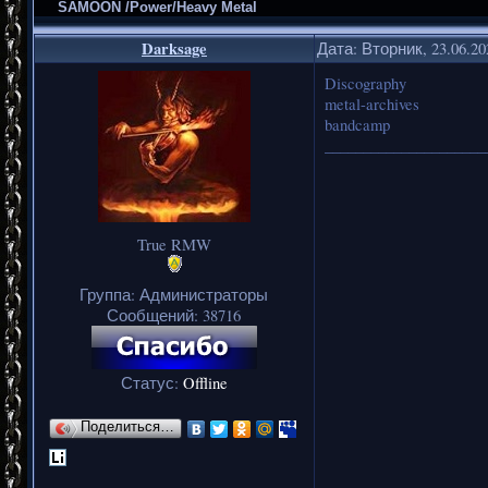
SAMOON /Power/Heavy Metal
Darksage
Дата: Вторник, 23.06.2
Discography
metal-archives
bandcamp
_____________________
True RMW
Группа: Администраторы
Сообщений:
38716
Статус:
Offline
Поделиться…