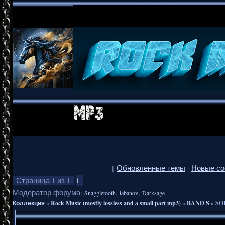
[
Обновленные темы
·
Новые с
1
Страница
1
из
1
Модератор форума:
,
,
Snaggletooth
labanov
Darksage
Коллекция
»
Rock Music (mostly lossless and a small part mp3)
»
BAND S
»
SOR