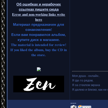
Об ошибках и нерабочих
ссылках пишите сюда
Error and non-working links write
here
Материал предназначен для
ознакомления!
Если вам понравился альбом,
купите диск в магазине.
The material is intended for review!
If you liked the album, buy the CD in
the store.
Моя душа - онлайн..
Я где-то рядом,
Я за стеклом экрана
Я далеко и близко, как ни 
===