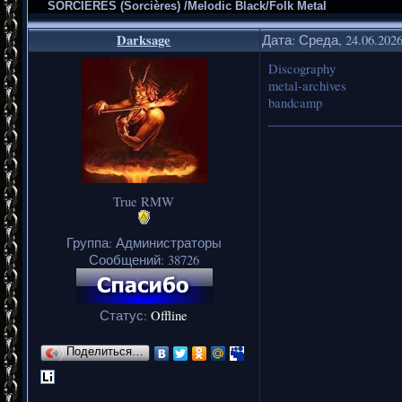
SORCIERES (Sorcières) /Melodic Black/Folk Metal
Darksage
Дата: Среда, 24.06.202
Discography
metal-archives
bandcamp
_____________________
True RMW
Группа: Администраторы
Сообщений:
38726
Статус:
Offline
Поделиться…