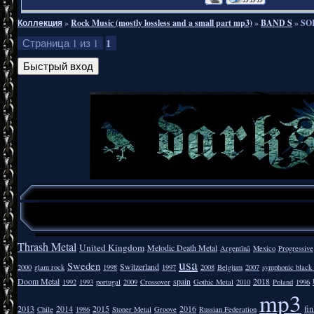
Коллекция
»
Rock Music (mostly lossless and a small part mp3)
»
BAND S
»
SOR
1
Страница
1
из
1
Thrash Metal
United Kingdom
Melodic Death Metal
Argentīnā
Mexico
Progressive
usa
Sweden
Switzerland
2000
glam rock
1998
1997
2008
Belgium
2007
symphonic black
Doom Metal
spain
2018
1992
1993
portugal
2009
Crossover
Gothic Metal
2010
Poland
1996
mp3
2013
2014
2015
2016
fi
Chile
1986
Stoner Metal
Groove
Russian Federation