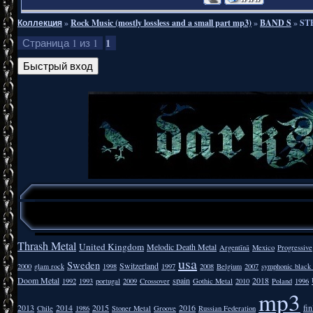
Коллекция
»
Rock Music (mostly lossless and a small part mp3)
»
BAND S
»
STE
1
Страница
1
из
1
Thrash Metal
United Kingdom
Melodic Death Metal
Argentīnā
Mexico
Progressive
usa
Sweden
Switzerland
2000
glam rock
1998
1997
2008
Belgium
2007
symphonic black
Doom Metal
spain
2018
1992
1993
portugal
2009
Crossover
Gothic Metal
2010
Poland
1996
mp3
2013
2014
2015
2016
fi
Chile
1986
Stoner Metal
Groove
Russian Federation