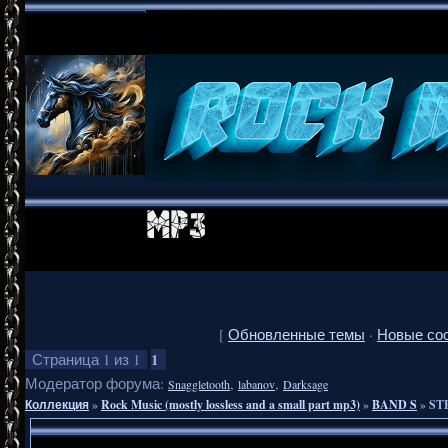
[
Обновленные темы
·
Новые со
1
Страница
1
из
1
Модератор форума:
,
,
Snaggletooth
labanov
Darksage
Коллекция
»
Rock Music (mostly lossless and a small part mp3)
»
BAND S
»
STE