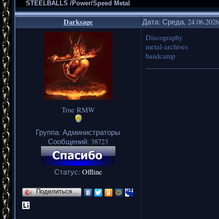
STEELBALLS /Power/Speed Metal
Darksage
Дата: Среда, 24.06.202
Discography
metal-archives
bandcamp
_____________________
True RMW
Группа: Администраторы
Сообщений:
38723
Статус:
Offline
Поделиться…