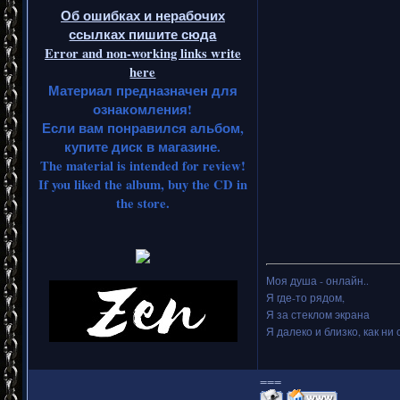
Об ошибках и нерабочих
ссылках пишите сюда
Error and non-working links write
here
Материал предназначен для
ознакомления!
Если вам понравился альбом,
купите диск в магазине.
The material is intended for review!
If you liked the album, buy the CD in
the store.
Моя душа - онлайн..
Я где-то рядом,
Я за стеклом экрана
Я далеко и близко, как ни 
===