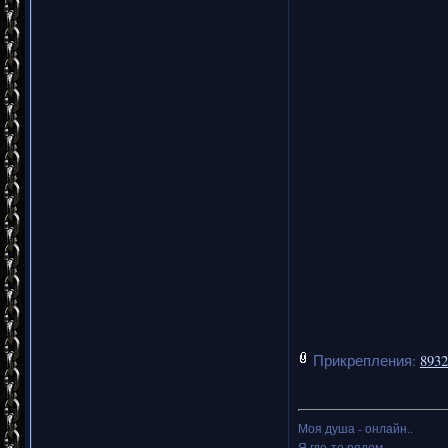
Прикрепления:
8932
Моя душа - онлайн..
Я где-то рядом,