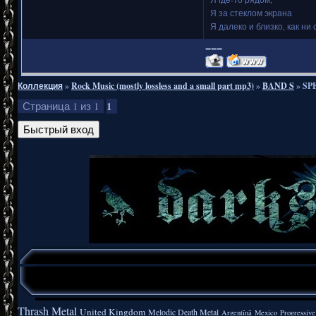
Я за стеклом экрана
Я далеко и близко, как ни 
===
Коллекция
»
Rock Music (mostly lossless and a small part mp3)
»
BAND S
»
SPE
1
Страница
1
из
1
Thrash Metal
United Kingdom
Melodic Death Metal
Argentīnā
Mexico
Progressive