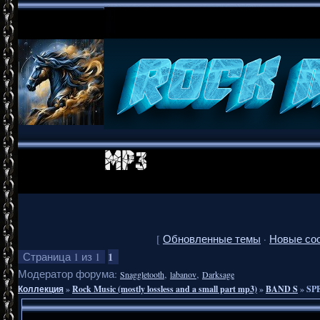
[
Обновленные темы
·
Новые со
1
Страница
1
из
1
Модератор форума:
,
,
Snaggletooth
labanov
Darksage
Коллекция
»
Rock Music (mostly lossless and a small part mp3)
»
BAND S
»
SPE