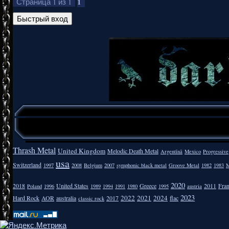
1
Страница
1
из
1
Thrash Metal
United Kingdom
Melodic Death Metal
Argentīnā
Mexico
Progressive
usa
Switzerland
1997
2008
Belgium
2007
symphonic black metal
Groove Metal
1982
1983
M
2020
2018
United States
Greece
2011
Fra
Poland
1996
1989
1994
1991
1980
1995
austria
2023
2022
2021
2024
Hard Rock
AOR
australia
2017
flac
classic rock