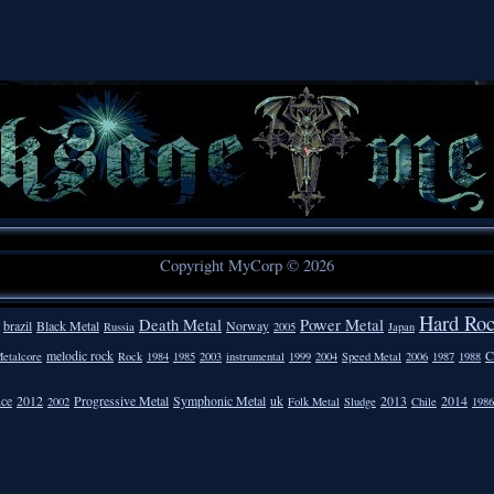
Copyright MyCorp © 2026
Hard Ro
Death Metal
Power Metal
brazil
Black Metal
Norway
Russia
2005
Japan
melodic rock
C
etalcore
Rock
1984
1985
2003
instrumental
1999
2004
Speed Metal
2006
1987
1988
nce
2012
Progressive Metal
Symphonic Metal
uk
2013
2014
2002
Folk Metal
Sludge
Chile
1986