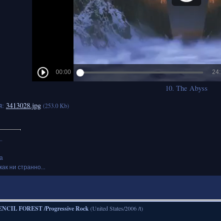
10. The Abyss
я:
3413028.jpg
(253.0 Kb)
.
а
как ни странно...
NCIL FOREST /Progressive Rock
(United States/2006 /t)