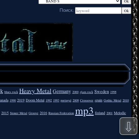
Поиск:
Heavy Metal
ck
Germany
Sweden
blues rock
2000
glam rock
1998
anada
2019
Doom Metal
spain
1990
1992
1993
portugal
2009
Crossover
Gothic Metal
2010
mp3
2015
2016
finland
Melodic
Stoner Metal
Groove
Russian Federation
2001
⇩