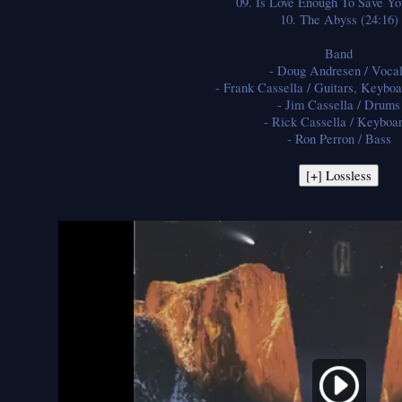
09. Is Love Enough To Save Yo
10. The Abyss (24:16)
Band
- Doug Andresen / Voca
- Frank Cassella / Guitars, Keyboa
- Jim Cassella / Drums
- Rick Cassella / Keyboa
- Ron Perron / Bass