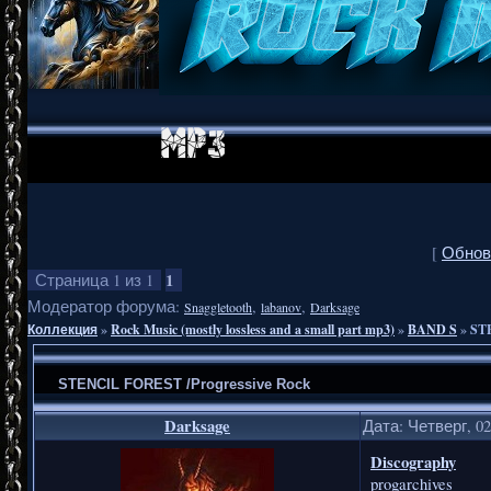
[
Обнов
1
Страница
1
из
1
Модератор форума:
,
,
Snaggletooth
labanov
Darksage
Коллекция
»
Rock Music (mostly lossless and a small part mp3)
»
BAND S
»
STE
STENCIL FOREST /Progressive Rock
Darksage
Дата: Четверг, 02
Discography
progarchives