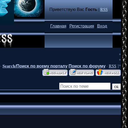
Гость
Приветствую Вас
|
RSS
Главная
|
Регистрация
|
Вход
*
*
Search/Поиск по всему порталу
Поиск по форуму
·
·
RSS
]*