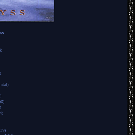
ss
k
)
ntal)
)
58)
)
4)
39)