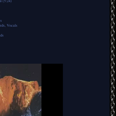
u (5:24)
ls
rds, Vocals
rds