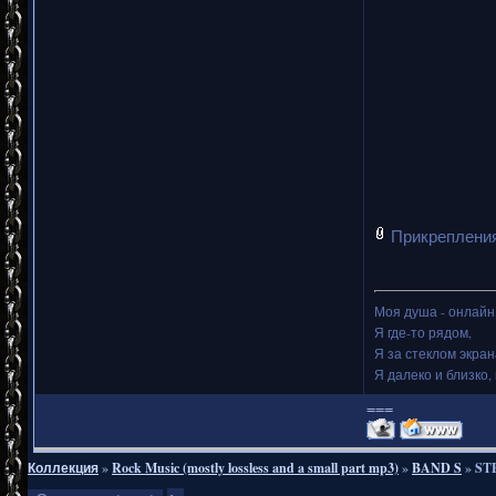
Прикреплени
Моя душа - онлайн.
Я где-то рядом,
Я за стеклом экран
Я далеко и близко, 
===
Коллекция
»
Rock Music (mostly lossless and a small part mp3)
»
BAND S
»
STE