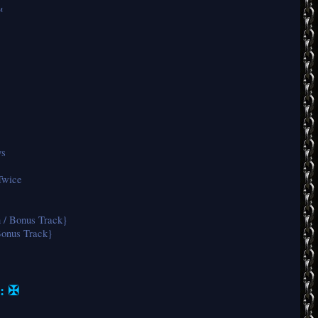
™
ys
Twice
 / Bonus Track}
Bonus Track}
s: ✠