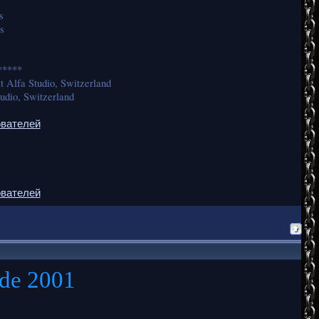
s
s
*****
 Alfa Studio, Switzerland
udio, Switzerland
ователей
ователей
ide 2001