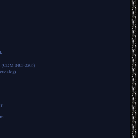
k
(CDM 0405-2205)
cue+log)
er
hm