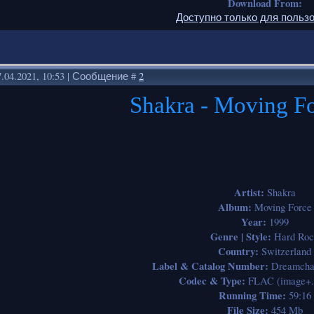
Download From:
Доступно только для польз
.04.2021, 10:53 | Сообщение #
2
Shakra - Moving F
Artist:
Shakra
Album:
Moving Force
Year:
1999
Genre | Style:
Hard Roc
Country:
Switzerland
Label & Catalog Number:
Dreamcha
Codec & Type:
FLAC (image+.
Running Time:
59:16
File Size:
454 Mb