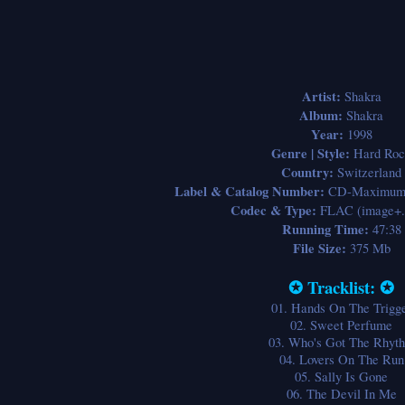
Artist:
Shakra
Album:
Shakra
Year:
1998
Genre | Style:
Hard Roc
Country:
Switzerland
Label & Catalog Number:
CD-Maximum 
Codec & Type:
FLAC (image+.
Running Time:
47:38
File Size:
375 Mb
✪ Tracklist: ✪
01. Hands On The Trigg
02. Sweet Perfume
03. Who's Got The Rhyt
04. Lovers On The Run
05. Sally Is Gone
06. The Devil In Me