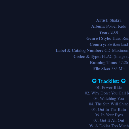
Artist:
Shakra
Album:
Power Ride
Year:
2001
Genre | Style:
Hard Roc
Country:
Switzerland
Label & Catalog Number:
CD-Maximum 
Codec & Type:
FLAC (image+.
Running Time:
47:26
File Size:
385 Mb
✪ Tracklist: ✪
01. Power Ride
02. Why Don't You Call 
03. Watching You
04. The Sun Will Shine
05. Out In The Rain
06. In Your Eyes
07. Get It All Out
08. A Dollar Too Much