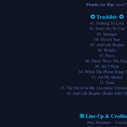
Thanks for Rip:
alzal
✪ Tracklist: ✪
01. Nothing To Lose
02. Don't Try To Call
03. Stranger
04. Desert Star
05. And Life Begins
06. Wonder
07. Faces
08. Those Were The Da
09. All I Want
10. When The Phone Rings 
11. All My Money
12. Time
13. The Devil In Me {Acoustic Version
14. And Life Begins {Radio Edit / 
✠ Line-Up & Credit
Pete Wiedmer - Vocals