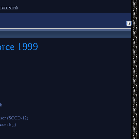
ователей
orce 1999
k
ser (SCCD-12)
cue+log)