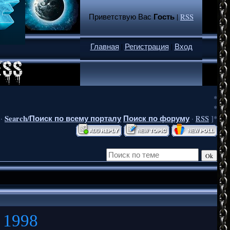
Гость
Приветствую Вас
|
RSS
Главная
|
Регистрация
|
Вход
*
*
Search/Поиск по всему порталу
Поиск по форуму
·
·
RSS
]*
a 1998