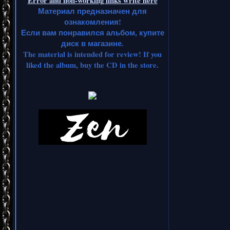
Error and non-working links write here
Материал предназначен для
ознакомления!
Если вам понравился альбом, купите
диск в магазине.
The material is intended for review! If you
liked the album, buy the CD in the store.