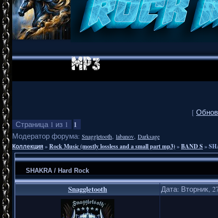
[
Обнов
1
Страница
1
из
1
Модератор форума:
,
,
Snaggletooth
labanov
Darksage
Коллекция
»
Rock Music (mostly lossless and a small part mp3)
»
BAND S
»
SH
SHAKRA / Hard Rock
Snaggletooth
Дата: Вторник, 27