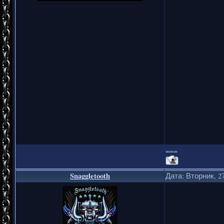
===
Snaggletooth
Дата: Вторник, 27