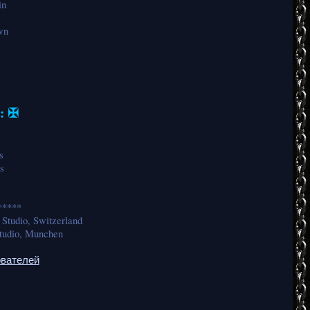
in
wn
s: ✠
s
s
*****
Studio, Switzerland
Studio, Munchen
ователей