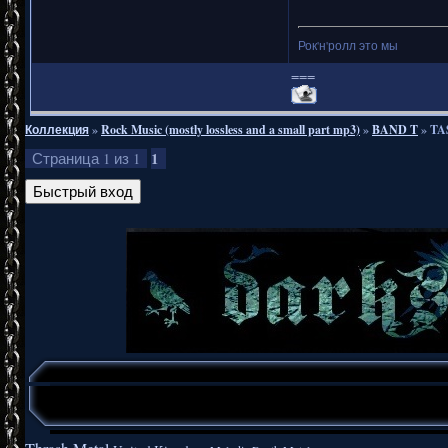
Рок'н'ролл это мы
===
Коллекция
»
Rock Music (mostly lossless and a small part mp3)
»
BAND T
»
TA
1
Страница
1
из
1