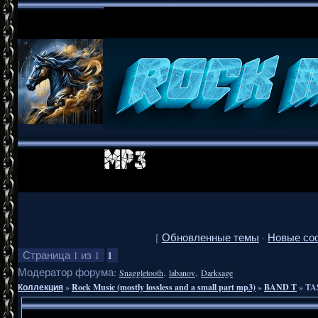
[
Обновленные темы
·
Новые со
1
Страница
1
из
1
Модератор форума:
,
,
Snaggletooth
labanov
Darksage
Коллекция
»
Rock Music (mostly lossless and a small part mp3)
»
BAND T
»
TA