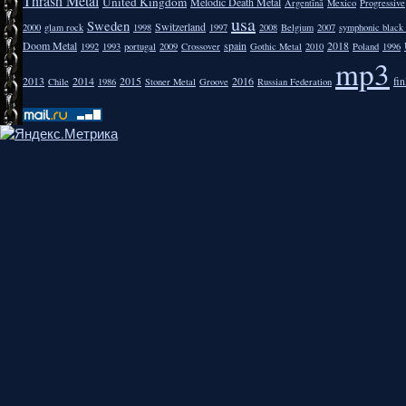
Thrash Metal
United Kingdom
Melodic Death Metal
Argentīnā
Mexico
Progressive
usa
Sweden
Switzerland
2000
glam rock
1998
1997
2008
Belgium
2007
symphonic black
Doom Metal
spain
2018
1992
1993
portugal
2009
Crossover
Gothic Metal
2010
Poland
1996
mp3
2013
2014
2015
2016
fi
Chile
1986
Stoner Metal
Groove
Russian Federation