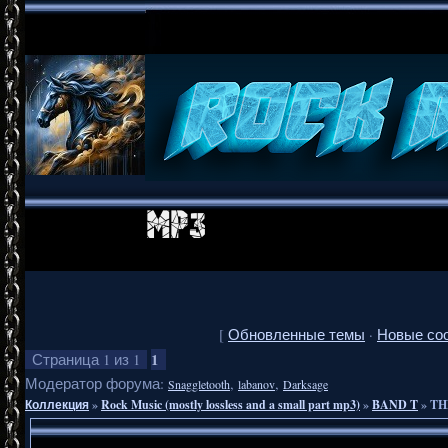
[
Обновленные темы
·
Новые со
1
Страница
1
из
1
Модератор форума:
,
,
Snaggletooth
labanov
Darksage
Коллекция
»
Rock Music (mostly lossless and a small part mp3)
»
BAND T
»
TH