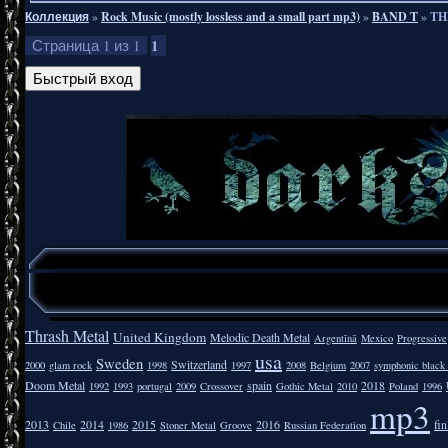
Коллекция
»
Rock Music (mostly lossless and a small part mp3)
»
BAND T
»
TH
1
Страница
1
из
1
Thrash Metal
United Kingdom
Melodic Death Metal
Argentīnā
Mexico
Progressive
usa
Sweden
Switzerland
2000
glam rock
1998
1997
2008
Belgium
2007
symphonic black
Doom Metal
spain
2018
1992
1993
portugal
2009
Crossover
Gothic Metal
2010
Poland
1996
mp3
2013
2014
2015
2016
fi
Chile
1986
Stoner Metal
Groove
Russian Federation