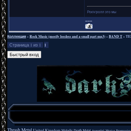
Рок'н'ролл это мы
===
Коллекция
»
Rock Music (mostly lossless and a small part mp3)
»
BAND T
»
TE
1
Страница
1
из
1
Thrash Metal
United Kingdom
Melodic Death Metal
Argentīnā
Mexico
Progressive