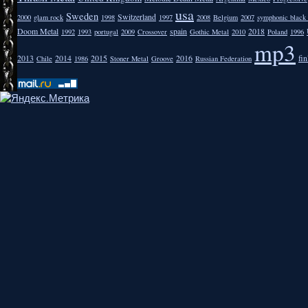
usa
Sweden
Switzerland
2000
glam rock
1998
1997
2008
Belgium
2007
symphonic black
Doom Metal
spain
2018
1992
1993
portugal
2009
Crossover
Gothic Metal
2010
Poland
1996
mp3
2013
2014
2015
2016
fi
Chile
1986
Stoner Metal
Groove
Russian Federation