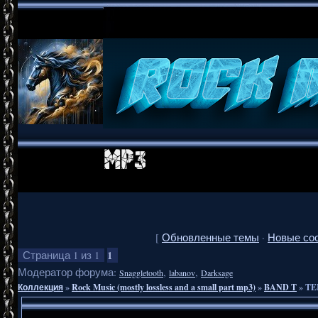
[
Обновленные темы
·
Новые со
1
Страница
1
из
1
Модератор форума:
,
,
Snaggletooth
labanov
Darksage
Коллекция
»
Rock Music (mostly lossless and a small part mp3)
»
BAND T
»
TE