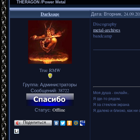
THERAGON /Power Metal
Darksage
Дата: Вторник, 24.09.2
Discography
metal-archives
bandcamp
_____________________
True RMW
Группа: Администраторы
Сообщений:
38722
Моя душа - онлайн..
Я где-то рядом,
Я за стеклом экрана
Статус:
Offline
Я далеко и близко, как ни 
Поделиться…