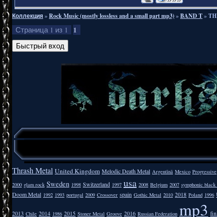
Коллекция
»
Rock Music (mostly lossless and a small part mp3)
»
BAND T
»
TH
1
Страница
1
из
1
Thrash Metal
United Kingdom
Melodic Death Metal
Argentīnā
Mexico
Progressive
usa
Sweden
Switzerland
2000
glam rock
1998
1997
2008
Belgium
2007
symphonic black
Doom Metal
spain
2018
1992
1993
portugal
2009
Crossover
Gothic Metal
2010
Poland
1996
mp3
2013
2014
2015
2016
fi
Chile
1986
Stoner Metal
Groove
Russian Federation