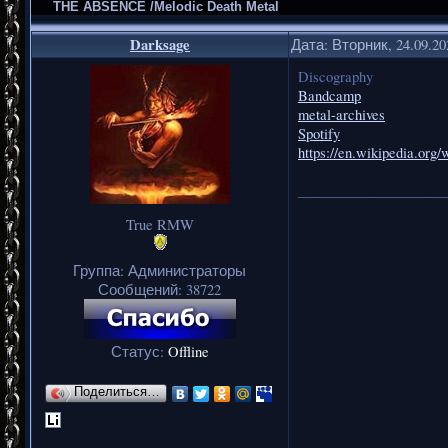
THE ABSENCE /Melodic Death Metal
Darksage
Дата: Вторник, 24.09.2
Discography
Bandcamp
metal-archives
Spotify
https://en.wikipedia.org
_____________________
True RMW
Группа: Администраторы
Сообщений:
38722
Статус:
Offline
Поделиться…