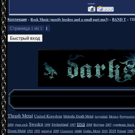
===
Коллекция
»
Rock Music (mostly lossless and a small part mp3)
»
BAND T
»
TH
1
Страница
1
из
1
Thrash Metal
United Kingdom
Melodic Death Metal
Argentīnā
Mexico
Progressive
usa
Sweden
Switzerland
2000
glam rock
1998
1997
2008
Belgium
2007
symphonic black
Doom Metal
spain
2018
1992
1993
portugal
2009
Crossover
Gothic Metal
2010
Poland
1996