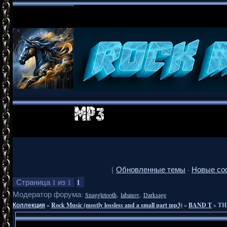
[
Обновленные темы
·
Новые со
1
Страница
1
из
1
Модератор форума:
,
,
Snaggletooth
labanov
Darksage
Коллекция
»
Rock Music (mostly lossless and a small part mp3)
»
BAND T
»
TH