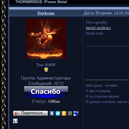
THORNBRIDGE /Power Metal
Darksage
Дата: Вторник, 24.09.2
Discography
metal-archives
bandcamp
_____________________
True RMW
Группа: Администраторы
Сообщений:
38722
Моя душа - онлайн..
Я где-то рядом,
Я за стеклом экрана
Статус:
Offline
Я далеко и близко, как ни 
Поделиться…