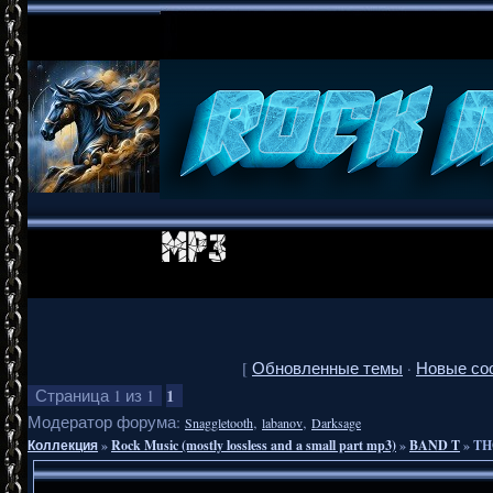
[
Обновленные темы
·
Новые со
1
Страница
1
из
1
Модератор форума:
,
,
Snaggletooth
labanov
Darksage
Коллекция
»
Rock Music (mostly lossless and a small part mp3)
»
BAND T
»
TH