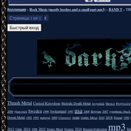
Коллекция
»
Rock Music (mostly lossless and a small part mp3)
»
BAND T
»
TH
1
Страница
1
из
1
Thrash Metal
United Kingdom
Melodic Death Metal
Argentīnā
Mexico
Progressive
usa
Sweden
Switzerland
2000
glam rock
1998
1997
2008
Belgium
2007
symphonic black
Doom Metal
spain
2018
1992
1993
portugal
2009
Crossover
Gothic Metal
2010
Poland
1996
mp3
2013
2014
2015
2016
fi
Chile
1986
Stoner Metal
Groove
Russian Federation