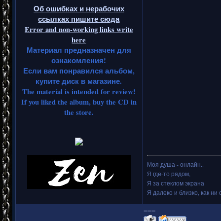
Об ошибках и нерабочих
ссылках пишите сюда
Error and non-working links write
here
Материал предназначен для
ознакомления!
Если вам понравился альбом,
купите диск в магазине.
The material is intended for review!
If you liked the album, buy the CD in
the store.
Моя душа - онлайн..
Я где-то рядом,
Я за стеклом экрана
Я далеко и близко, как ни 
===