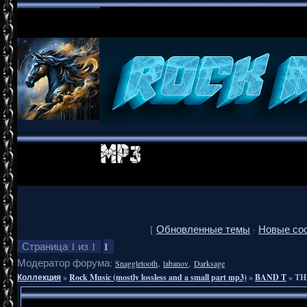
[
Обновленные темы
·
Новые со
1
Страница
1
из
1
Модератор форума:
,
,
Snaggletooth
labanov
Darksage
Коллекция
»
Rock Music (mostly lossless and a small part mp3)
»
BAND T
»
TH