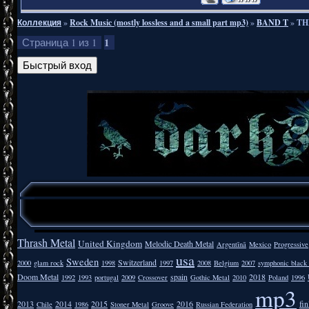
Коллекция
»
Rock Music (mostly lossless and a small part mp3)
»
BAND T
»
TH
1
Страница
1
из
1
Thrash Metal
United Kingdom
Melodic Death Metal
Argentīnā
Mexico
Progressive
usa
Sweden
Switzerland
2000
glam rock
1998
1997
2008
Belgium
2007
symphonic black
Doom Metal
spain
2018
1992
1993
portugal
2009
Crossover
Gothic Metal
2010
Poland
1996
mp3
2013
2014
2015
2016
fi
Chile
1986
Stoner Metal
Groove
Russian Federation