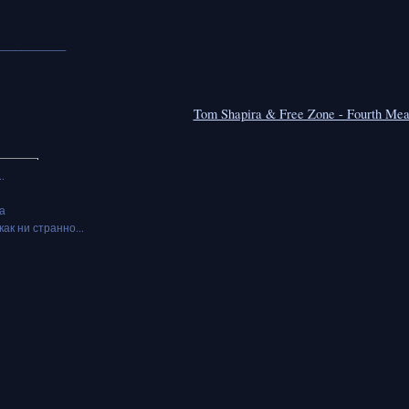
___________
Tom Shapira & Free Zone - Fourth Mea
.
а
как ни странно...