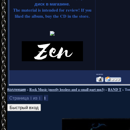
диск в магазине.
The material is intended for review! If you
liked the album, buy the CD in the store.
===
Коллекция
»
Rock Music (mostly lossless and a small part mp3)
»
BAND T
»
Tom
1
Страница
1
из
1